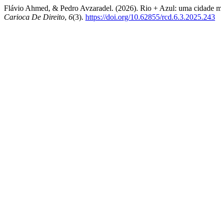
Flávio Ahmed, & Pedro Avzaradel. (2026). Rio + Azul: uma cidade m
Carioca De Direito
,
6
(3).
https://doi.org/10.62855/rcd.6.3.2025.243