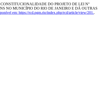
 DA CONSTITUCIONALIDADE DO PROJETO DE LEI N°
NS NO MUNICÍPIO DO RIO DE JANEIRO E DÁ OUTRAS
onível em: https://rcd.pgm.rio/index.php/rcd/article/view/201.
.