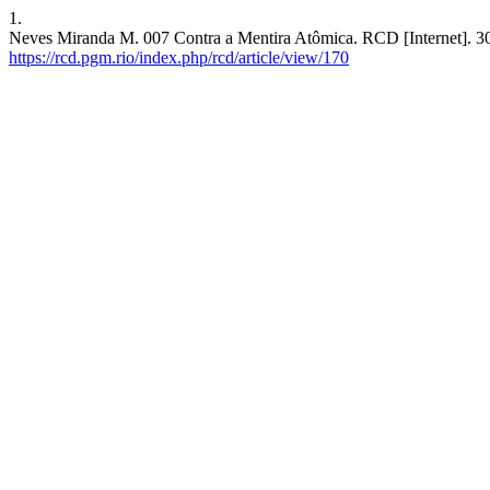
1.
Neves Miranda M. 007 Contra a Mentira Atômica. RCD [Internet]. 30º
https://rcd.pgm.rio/index.php/rcd/article/view/170