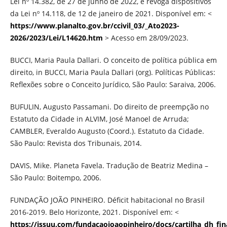
Lei nº 14.382, de 27 de junho de 2022, e revoga dispositivos
da Lei nº 14.118, de 12 de janeiro de 2021. Disponível em: <
https://www.planalto.gov.br/ccivil_03/_Ato2023-
2026/2023/Lei/L14620.htm
> Acesso em 28/09/2023.
BUCCI, Maria Paula Dallari. O conceito de política pública em
direito, in BUCCI, Maria Paula Dallari (org). Políticas Públicas:
Reflexões sobre o Conceito Jurídico, São Paulo: Saraiva, 2006.
BUFULIN, Augusto Passamani. Do direito de preempção no
Estatuto da Cidade in ALVIM, José Manoel de Arruda;
CAMBLER, Everaldo Augusto (Coord.). Estatuto da Cidade.
São Paulo: Revista dos Tribunais, 2014.
DAVIS, Mike. Planeta Favela. Tradução de Beatriz Medina –
São Paulo: Boitempo, 2006.
FUNDAÇÃO JOÃO PINHEIRO. Déficit habitacional no Brasil
2016-2019. Belo Horizonte, 2021. Disponível em: <
https://issuu.com/fundacaojoaopinheiro/docs/cartilha_dh_fin