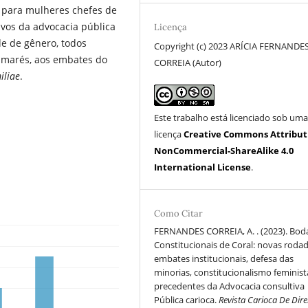
a para mulheres chefes de
ivos da advocacia pública
Licença
de de gênero, todos
Copyright (c) 2023 ARÍCIA FERNANDE
s marés, aos embates do
CORREIA (Autor)
iliae
.
Este trabalho está licenciado sob um
licença
Creative Commons Attribut
NonCommercial-ShareAlike 4.0
International License
.
Como Citar
FERNANDES CORREIA, A. . (2023). Bod
Constitucionais de Coral: novas roda
embates institucionais, defesa das
minorias, constitucionalismo feminist
precedentes da Advocacia consultiva
Pública carioca.
Revista Carioca De Dire