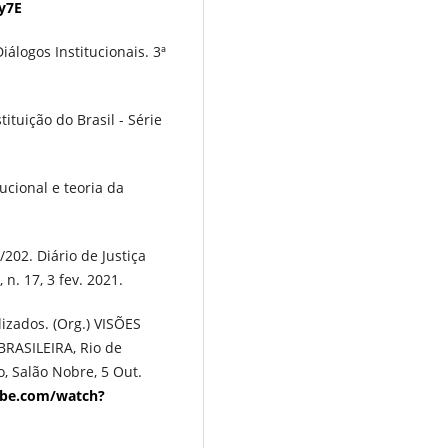
y7E
álogos Institucionais. 3ª
ituição do Brasil - Série
cional e teoria da
02. Diário de Justiça
 n. 17, 3 fev. 2021.
izados. (Org.) VISÕES
RASILEIRA, Rio de
o, Salão Nobre, 5 Out.
ube.com/watch?