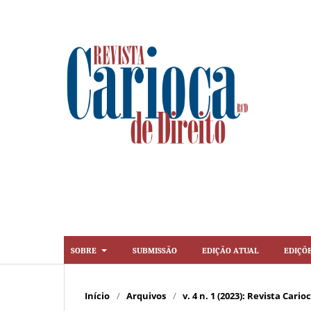
Sobre
Submissão
Edição Atual
Ediçõ
Início
/
Arquivos
/
v. 4 n. 1 (2023): Revista Cario