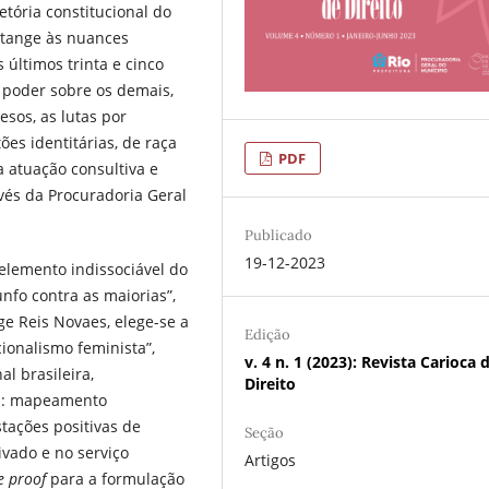
etória constitucional do
e tange às nuances
últimos trinta e cinco
 poder sobre os demais,
sos, as lutas por
es identitárias, de raça
PDF
a atuação consultiva e
vés da Procuradoria Geral
Publicado
19-12-2023
lemento indissociável do
unfo contra as maiorias”,
ge Reis Novaes, elege-se a
Edição
ionalismo feminista”,
v. 4 n. 1 (2023): Revista Carioca 
l brasileira,
Direito
as: mapeamento
tações positivas de
Seção
vado e no serviço
Artigos
e proof
para a formulação