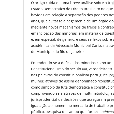
O artigo cuida de uma breve análise sobre a traj
Estado Democrático de Direito Brasileiro no qu
havidas em relação à separação dos poderes nos 
anos, que evitasse a hegemonia de um órgão do
mediante novos mecanismos de freios e contrape
emancipação das minorias, em matéria de questõ
e, em especial, de gênero, e seus reflexos sobre 
acadêmica da Advocacia Municipal Carioca, atra
do Município do Rio de Janeiro.
Entendendo-se a defesa das minorias como um e
Constitucionalismo do século XXI, verdadeiro “tr
nas palavras do constitucionalista português Jor
mulher, através do assim denominado “constituc
como símbolo da luta democrática e constituciona
comprovando-se a através de multimetodologi
jurisprudencial de decisões que asseguram pres
igualação ao homem no mercado de trabalho pri
público, pesquisa de campo que fornece
evidenc