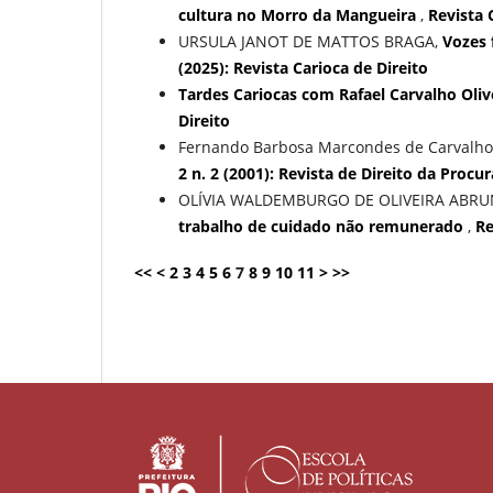
cultura no Morro da Mangueira
,
Revista C
URSULA JANOT DE MATTOS BRAGA,
Vozes 
(2025): Revista Carioca de Direito
Tardes Cariocas com Rafael Carvalho Oliv
Direito
Fernando Barbosa Marcondes de Carvalho
2 n. 2 (2001): Revista de Direito da Procu
OLÍVIA WALDEMBURGO DE OLIVEIRA ABR
trabalho de cuidado não remunerado
,
Re
<<
<
2
3
4
5
6
7
8
9
10
11
>
>>