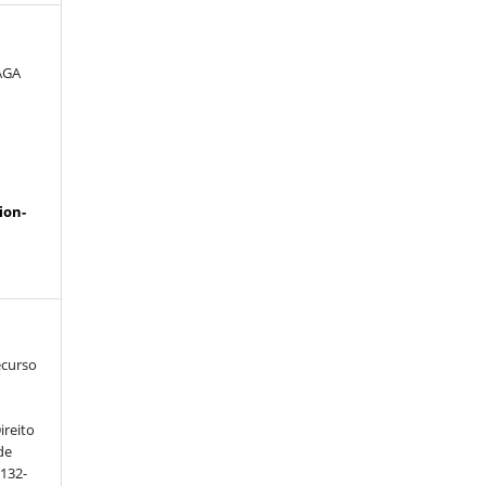
AGA
a
ion-
ecurso
ireito
de
 132-