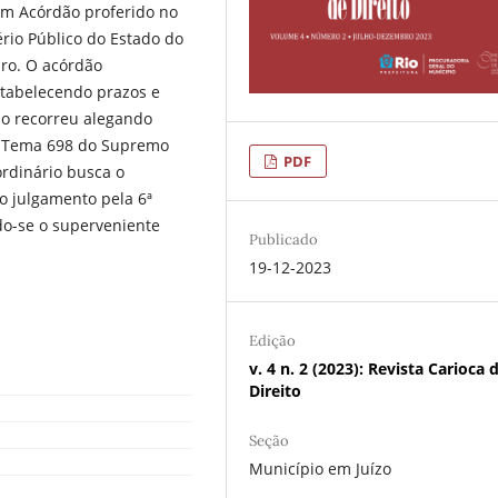
um Acórdão proferido no
ério Público do Estado do
iro. O acórdão
stabelecendo prazos e
o recorreu alegando
do Tema 698 do Supremo
PDF
ordinário busca o
o julgamento pela 6ª
do-se o superveniente
Publicado
19-12-2023
Edição
v. 4 n. 2 (2023): Revista Carioca 
Direito
Seção
Município em Juízo