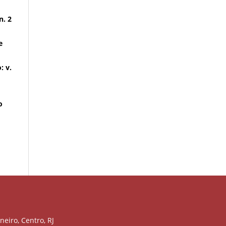
n. 2
e
: v.
o
neiro, Centro, RJ