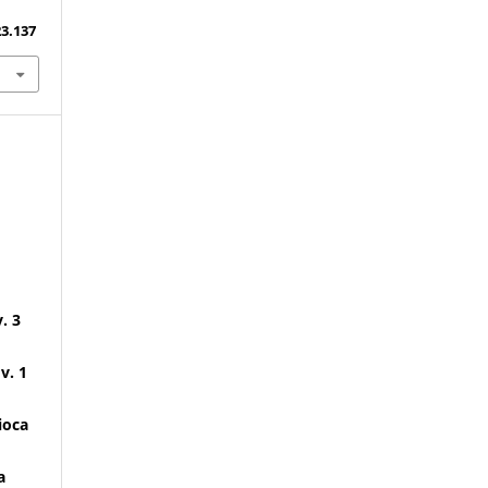
23.137
. 3
v. 1
ioca
a