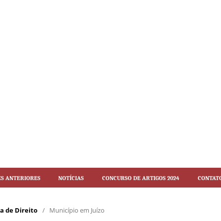
es Anteriores
Notícias
Concurso de artigos 2024
Contat
ca de Direito
/
Município em Juízo