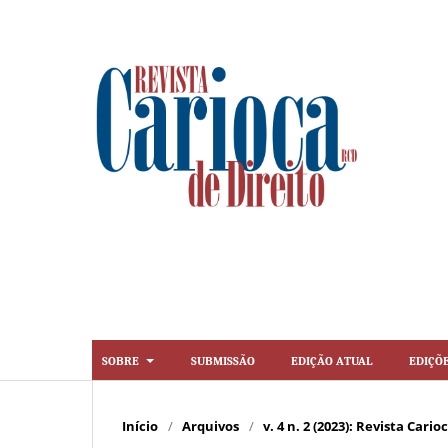
Sobre
Submissão
Edição Atual
Ediçõ
Início
/
Arquivos
/
v. 4 n. 2 (2023): Revista Cario