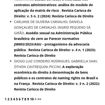
contratos administrativos: análise do modelo de
aplicação da matriz de risco
,
Revista Carioca de
Direito: v. 5 n. 2 (2024): Revista Carioca de Direito
CARLIANE DE OLIVEIRA CARVALHO, DANIELA
GONÇALVES DE CARVALHO, INGRID PEQUENO SÁ
GIRÃO,
Assédio sexual na Administração Pública
brasileira: do zero ao Parecer normativo
JM003/2023/AGU - protagonismo da advocacia
pública
,
Revista Carioca de Direito: v. 4 n. 1 (2023):
Revista Carioca de Direito
DIOGO LUIZ CORDEIRO RODRIGUES, GABRIELLA SAIKI,
ÓTHON CASTREQUINI PICCINI,
A exploração
econômica do direito à denominação de bens
públicos e os contratos de naming rights no Brasil e
na França
,
Revista Carioca de Direito: v. 3 n. 2 (2022):
Revista Carioca de Direito
1
2
3
4
5
6
7
8
9
10
>
>>