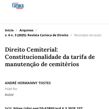
Início
/
Arquivos
/
v. 6 n. 3 (2025): Revista Carioca de Direito
/
Município em Juízo
Direito Cemiterial:
Constitucionalidade da tarifa de
manutenção de cemitérios
ANDRÉ HERMANNY TOSTES
PGM Rio
Autor
https://doi.org/10.62855/rcd.6.3.2025.237
DOI: