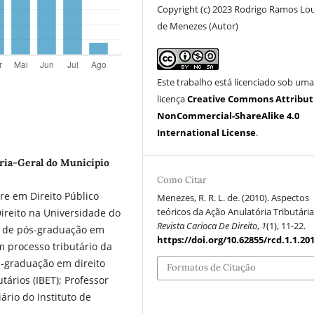
Copyright (c) 2023 Rodrigo Ramos Lo
de Menezes (Autor)
Este trabalho está licenciado sob um
licença
Creative Commons Attribut
NonCommercial-ShareAlike 4.0
International License
.
ria-Geral do Município
Como Citar
re em Direito Público
Menezes, R. R. L. de. (2010). Aspectos
teóricos da Ação Anulatória Tributária
ireito na Universidade do
Revista Carioca De Direito
,
1
(1), 11-22.
ma de pós-graduação em
https://doi.org/10.62855/rcd.1.1.20
em processo tributário da
-graduação em direito
Formatos de Citação
utários (IBET); Professor
ário do Instituto de