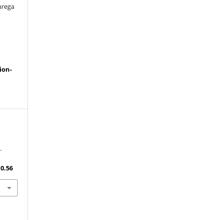
urega
a
ion-
.
10.56