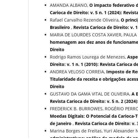
AMANDA ALBANO,
O impacto federativo 
Carioca de Direito: v. 5 n. 1 (2024): Revist
Rafael Carvalho Rezende Oliveira,
O princí
Brasileiro
,
Revista Carioca de Direito: v. 1
MARIA DE LOURDES COSTA XAVIER, PAULA
homenagem aos dez anos de funcionam
Direito
Rodrigo Ramos Lourega de Menezes,
Aspe
Direito: v. 1 n. 1 (2010): Revista Carioca d
ANDREA VELOSO CORREIA,
Imposto de Re
Titularidade da receita e obrigações aces
Direito
GUSTAVO DA GAMA VITAL DE OLIVEIRA,
A 
Revista Carioca de Direito: v. 5 n. 2 (2024
FREDERICK B. BURROWES, ROGÉRIO PERRO
Moedas Digitais: O Potencial da Carioca
de Janeiro
,
Revista Carioca de Direito: v. 
Marina Borges de Freitas, Yuri Alexander 