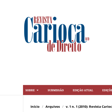
Sobre
Submissão
Edição Atual
Ediçõ
Início
/
Arquivos
/
v. 1 n. 1 (2010): Revista Cario