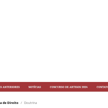
es Anteriores
Notícias
Concurso de artigos 2024
Contat
ca de Direito
/
Doutrina