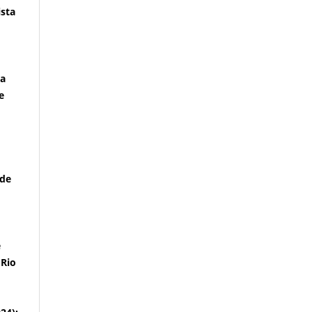
ista
ma
e
 de
e
 Rio