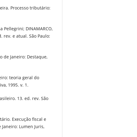
ira. Processo tributário:
da Pellegrini; DINAMARCO,
 rev. e atual. São Paulo:
io de Janeiro: Destaque,
eiro: teoria geral do
iva, 1995. v. 1.
sileiro. 13. ed. rev. São
ário. Execução fiscal e
e Janeiro: Lumen Juris,