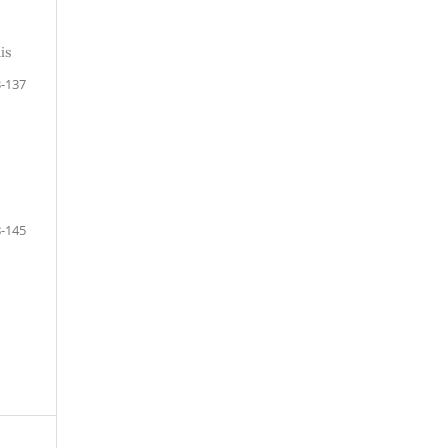
is
-137
-145