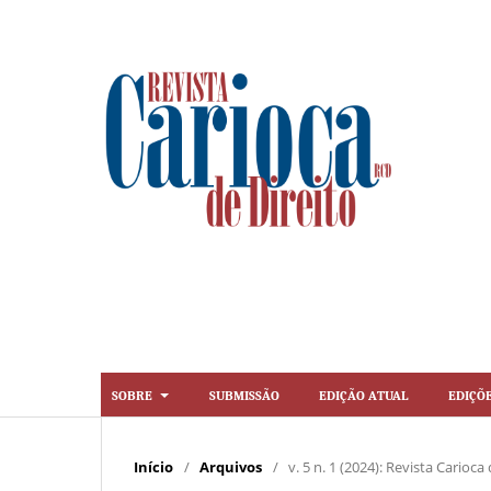
Sobre
Submissão
Edição Atual
Ediçõ
Início
/
Arquivos
/
v. 5 n. 1 (2024): Revista Carioca