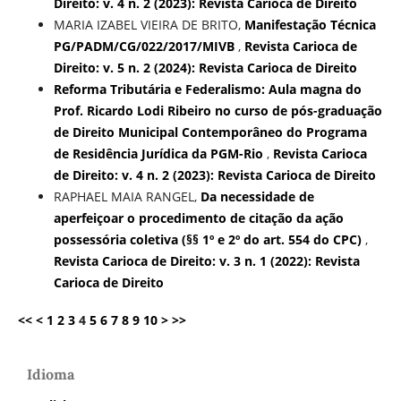
Direito: v. 4 n. 2 (2023): Revista Carioca de Direito
MARIA IZABEL VIEIRA DE BRITO,
Manifestação Técnica
PG/PADM/CG/022/2017/MIVB
,
Revista Carioca de
Direito: v. 5 n. 2 (2024): Revista Carioca de Direito
Reforma Tributária e Federalismo: Aula magna do
Prof. Ricardo Lodi Ribeiro no curso de pós-graduação
de Direito Municipal Contemporâneo do Programa
de Residência Jurídica da PGM-Rio
,
Revista Carioca
de Direito: v. 4 n. 2 (2023): Revista Carioca de Direito
RAPHAEL MAIA RANGEL,
Da necessidade de
aperfeiçoar o procedimento de citação da ação
possessória coletiva (§§ 1º e 2º do art. 554 do CPC)
,
Revista Carioca de Direito: v. 3 n. 1 (2022): Revista
Carioca de Direito
<<
<
1
2
3
4
5
6
7
8
9
10
>
>>
Idioma