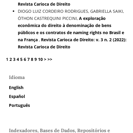
Revista Carioca de Direito
DIOGO LUIZ CORDEIRO RODRIGUES, GABRIELLA SAIKI,
ÓTHON CASTREQUINI PICCINI,
A exploração
econômica do direito à denominação de bens
públicos e os contratos de naming rights no Brasil e
na França
,
Revista Carioca de Direito: v. 3 n. 2 (2022):
Revista Carioca de Direito
1
2
3
4
5
6
7
8
9
10
>
>>
Idioma
English
Español
Português
Indexadores, Bases de Dados, Repositórios e