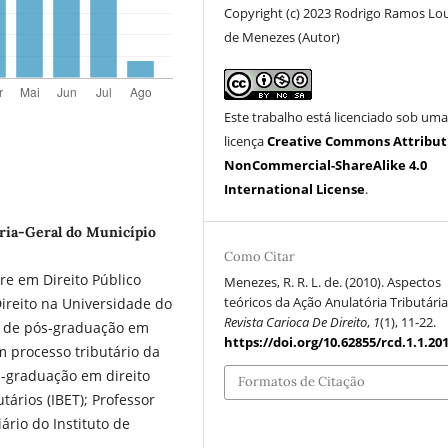
Copyright (c) 2023 Rodrigo Ramos Lo
de Menezes (Autor)
Este trabalho está licenciado sob um
licença
Creative Commons Attribut
NonCommercial-ShareAlike 4.0
International License
.
ria-Geral do Município
Como Citar
re em Direito Público
Menezes, R. R. L. de. (2010). Aspectos
teóricos da Ação Anulatória Tributária
ireito na Universidade do
Revista Carioca De Direito
,
1
(1), 11-22.
ma de pós-graduação em
https://doi.org/10.62855/rcd.1.1.20
em processo tributário da
-graduação em direito
Formatos de Citação
utários (IBET); Professor
ário do Instituto de