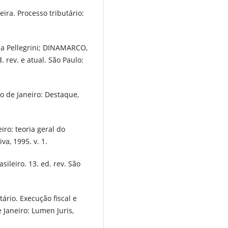
ira. Processo tributário:
da Pellegrini; DINAMARCO,
 rev. e atual. São Paulo:
io de Janeiro: Destaque,
eiro: teoria geral do
iva, 1995. v. 1.
sileiro. 13. ed. rev. São
ário. Execução fiscal e
e Janeiro: Lumen Juris,