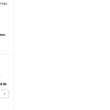
urega
a
ion-
.
10.56