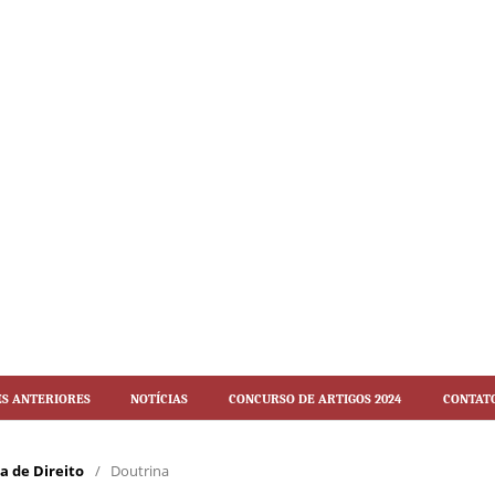
es Anteriores
Notícias
Concurso de artigos 2024
Contat
ca de Direito
/
Doutrina