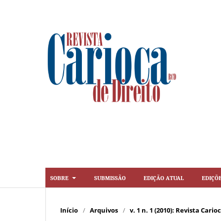
Sobre
Submissão
Edição Atual
Ediçõ
Início
/
Arquivos
/
v. 1 n. 1 (2010): Revista Cario