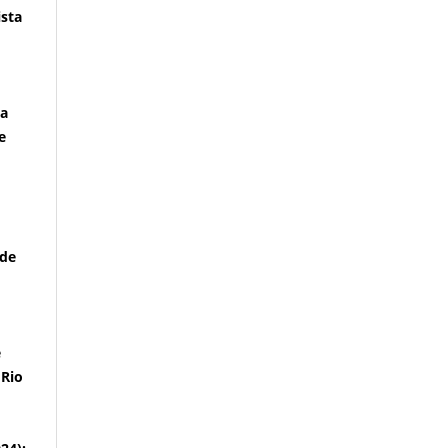
ista
ma
e
 de
e
 Rio