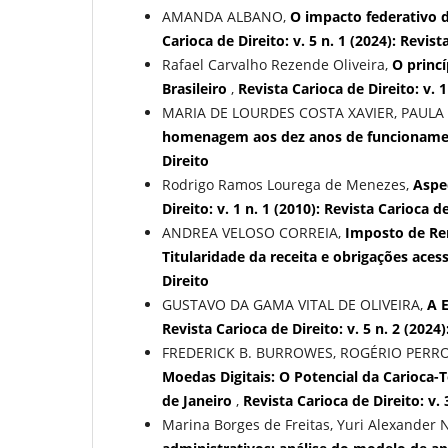
AMANDA ALBANO,
O impacto federativo 
Carioca de Direito: v. 5 n. 1 (2024): Revist
Rafael Carvalho Rezende Oliveira,
O princí
Brasileiro
,
Revista Carioca de Direito: v. 1
MARIA DE LOURDES COSTA XAVIER, PAULA
homenagem aos dez anos de funcionam
Direito
Rodrigo Ramos Lourega de Menezes,
Aspe
Direito: v. 1 n. 1 (2010): Revista Carioca d
ANDREA VELOSO CORREIA,
Imposto de Re
Titularidade da receita e obrigações aces
Direito
GUSTAVO DA GAMA VITAL DE OLIVEIRA,
A 
Revista Carioca de Direito: v. 5 n. 2 (2024
FREDERICK B. BURROWES, ROGÉRIO PERRO
Moedas Digitais: O Potencial da Carioca
de Janeiro
,
Revista Carioca de Direito: v. 
Marina Borges de Freitas, Yuri Alexander 