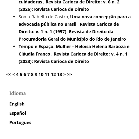
cuidadoras
,
Revista Carioca de Direito: v. 6 n. 2
(2025): Revista Carioca de Direito
Sônia Rabello de Castro,
Uma nova concepção para a
advocacia pública no Brasil
,
Revista Carioca de
Direito: v. 1 n. 1 (1997): Revista de Direito da
Procuradoria Geral do Município do Rio de Janeiro
Tempo e Espaço: Mulher - Heloisa Helena Barboza e
Cláudia Franco
,
Revista Carioca de Direito: v. 4 n. 1
(2023): Revista Carioca de Direito
<<
<
4
5
6
7
8
9
10
11
12
13
>
>>
Idioma
English
Español
Português