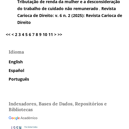
Tributação de renda da mulher e a desconsideração
do trabalho de cuidado não remunerado
,
Revista
Carioca de Direito: v. 6 n. 2 (2025): Revista Carioca de
Direito
<<
<
2
3
4
5
6
7
8
9
10
11
>
>>
Idioma
English
Español
Português
Indexadores, Bases de Dados, Repositórios e
Bibliotecas