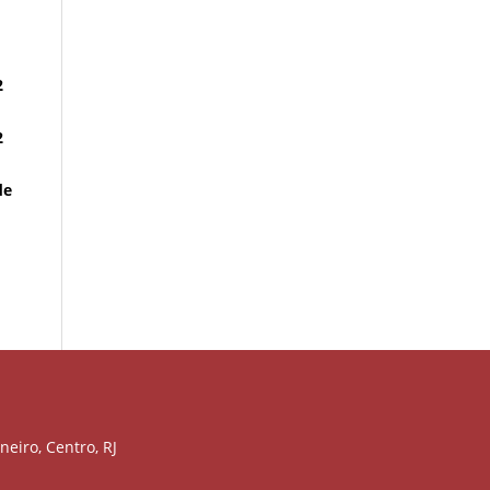
2
2
de
neiro, Centro, RJ