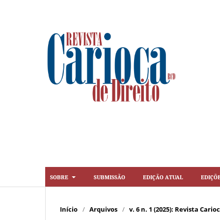
Sobre
Submissão
Edição Atual
Ediçõ
Início
/
Arquivos
/
v. 6 n. 1 (2025): Revista Cario