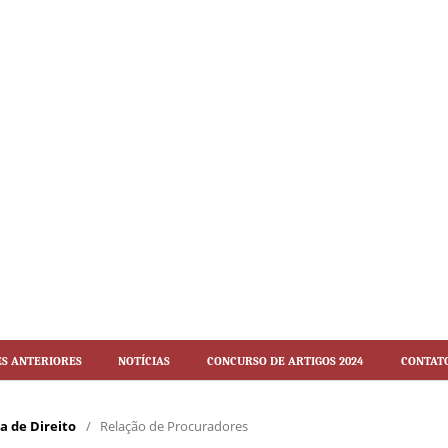
es Anteriores
Notícias
Concurso de artigos 2024
Contat
ca de Direito
/
Relação de Procuradores