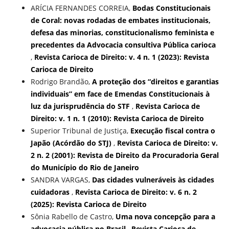
ARÍCIA FERNANDES CORREIA,
Bodas Constitucionais
de Coral: novas rodadas de embates institucionais,
defesa das minorias, constitucionalismo feminista e
precedentes da Advocacia consultiva Pública carioca
,
Revista Carioca de Direito: v. 4 n. 1 (2023): Revista
Carioca de Direito
Rodrigo Brandão,
A proteção dos “direitos e garantias
individuais” em face de Emendas Constitucionais à
luz da jurisprudência do STF
,
Revista Carioca de
Direito: v. 1 n. 1 (2010): Revista Carioca de Direito
Superior Tribunal de Justiça,
Execução fiscal contra o
Japão (Acórdão do STJ)
,
Revista Carioca de Direito: v.
2 n. 2 (2001): Revista de Direito da Procuradoria Geral
do Município do Rio de Janeiro
SANDRA VARGAS,
Das cidades vulneráveis às cidades
cuidadoras
,
Revista Carioca de Direito: v. 6 n. 2
(2025): Revista Carioca de Direito
Sônia Rabello de Castro,
Uma nova concepção para a
advocacia pública no Brasil
,
Revista Carioca de