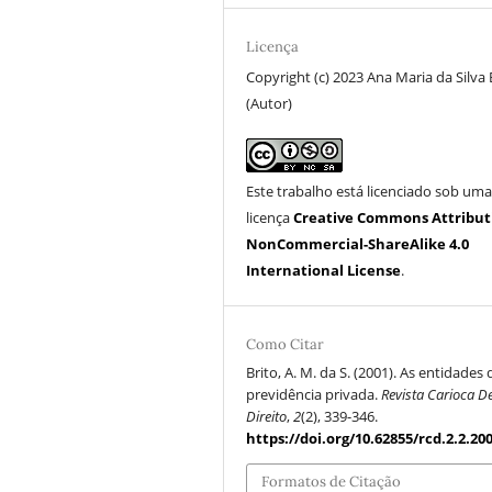
Licença
Copyright (c) 2023 Ana Maria da Silva 
(Autor)
Este trabalho está licenciado sob um
licença
Creative Commons Attribut
NonCommercial-ShareAlike 4.0
International License
.
Como Citar
Brito, A. M. da S. (2001). As entidades 
previdência privada.
Revista Carioca D
Direito
,
2
(2), 339-346.
https://doi.org/10.62855/rcd.2.2.20
Formatos de Citação