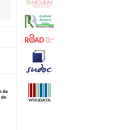
to da
o do