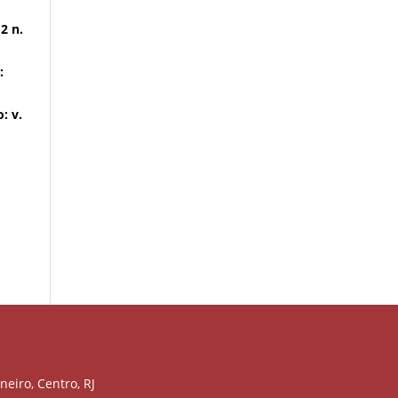
 2 n.
:
: v.
neiro, Centro, RJ