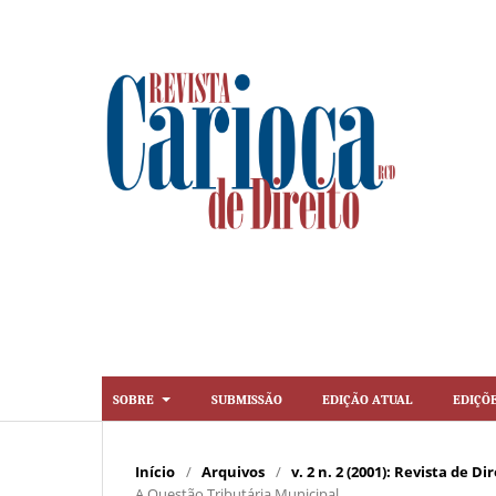
Sobre
Submissão
Edição Atual
Ediçõ
Início
/
Arquivos
/
v. 2 n. 2 (2001): Revista de 
A Questão Tributária Municipal