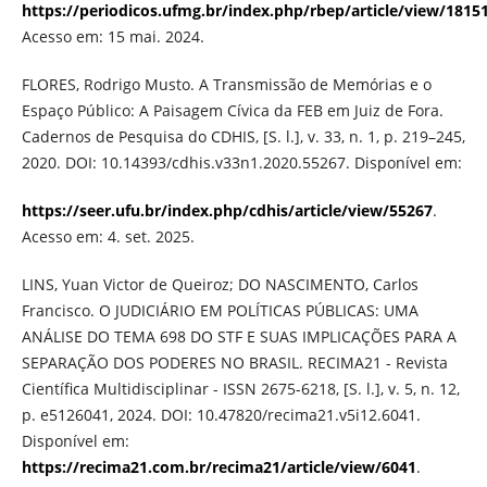
https://periodicos.ufmg.br/index.php/rbep/article/view/1815
Acesso em: 15 mai. 2024.
FLORES, Rodrigo Musto. A Transmissão de Memórias e o
Espaço Público: A Paisagem Cívica da FEB em Juiz de Fora.
Cadernos de Pesquisa do CDHIS, [S. l.], v. 33, n. 1, p. 219–245,
2020. DOI: 10.14393/cdhis.v33n1.2020.55267. Disponível em:
https://seer.ufu.br/index.php/cdhis/article/view/55267
.
Acesso em: 4. set. 2025.
LINS, Yuan Victor de Queiroz; DO NASCIMENTO, Carlos
Francisco. O JUDICIÁRIO EM POLÍTICAS PÚBLICAS: UMA
ANÁLISE DO TEMA 698 DO STF E SUAS IMPLICAÇÕES PARA A
SEPARAÇÃO DOS PODERES NO BRASIL. RECIMA21 - Revista
Científica Multidisciplinar - ISSN 2675-6218, [S. l.], v. 5, n. 12,
p. e5126041, 2024. DOI: 10.47820/recima21.v5i12.6041.
Disponível em:
https://recima21.com.br/recima21/article/view/6041
.