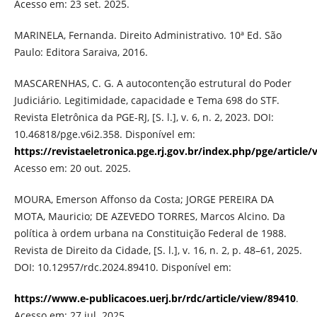
Acesso em: 23 set. 2025.
MARINELA, Fernanda. Direito Administrativo. 10ª Ed. São
Paulo: Editora Saraiva, 2016.
MASCARENHAS, C. G. A autocontenção estrutural do Poder
Judiciário. Legitimidade, capacidade e Tema 698 do STF.
Revista Eletrônica da PGE-RJ, [S. l.], v. 6, n. 2, 2023. DOI:
10.46818/pge.v6i2.358. Disponível em:
https://revistaeletronica.pge.rj.gov.br/index.php/pge/article/
Acesso em: 20 out. 2025.
MOURA, Emerson Affonso da Costa; JORGE PEREIRA DA
MOTA, Mauricio; DE AZEVEDO TORRES, Marcos Alcino. Da
política à ordem urbana na Constituição Federal de 1988.
Revista de Direito da Cidade, [S. l.], v. 16, n. 2, p. 48–61, 2025.
DOI: 10.12957/rdc.2024.89410. Disponível em:
https://www.e-publicacoes.uerj.br/rdc/article/view/89410
.
Acesso em: 27 jul. 2025.