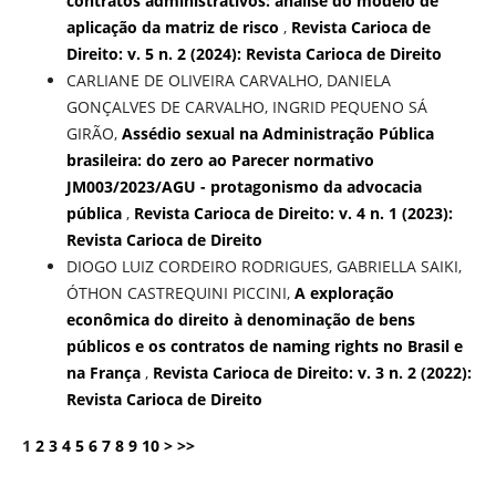
contratos administrativos: análise do modelo de
aplicação da matriz de risco
,
Revista Carioca de
Direito: v. 5 n. 2 (2024): Revista Carioca de Direito
CARLIANE DE OLIVEIRA CARVALHO, DANIELA
GONÇALVES DE CARVALHO, INGRID PEQUENO SÁ
GIRÃO,
Assédio sexual na Administração Pública
brasileira: do zero ao Parecer normativo
JM003/2023/AGU - protagonismo da advocacia
pública
,
Revista Carioca de Direito: v. 4 n. 1 (2023):
Revista Carioca de Direito
DIOGO LUIZ CORDEIRO RODRIGUES, GABRIELLA SAIKI,
ÓTHON CASTREQUINI PICCINI,
A exploração
econômica do direito à denominação de bens
públicos e os contratos de naming rights no Brasil e
na França
,
Revista Carioca de Direito: v. 3 n. 2 (2022):
Revista Carioca de Direito
1
2
3
4
5
6
7
8
9
10
>
>>