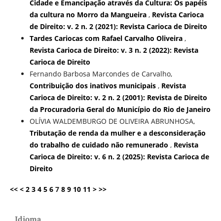
Cidade e Emancipação através da Cultura: Os papéis
da cultura no Morro da Mangueira
,
Revista Carioca
de Direito: v. 2 n. 2 (2021): Revista Carioca de Direito
Tardes Cariocas com Rafael Carvalho Oliveira
,
Revista Carioca de Direito: v. 3 n. 2 (2022): Revista
Carioca de Direito
Fernando Barbosa Marcondes de Carvalho,
Contribuição dos inativos municipais
,
Revista
Carioca de Direito: v. 2 n. 2 (2001): Revista de Direito
da Procuradoria Geral do Município do Rio de Janeiro
OLÍVIA WALDEMBURGO DE OLIVEIRA ABRUNHOSA,
Tributação de renda da mulher e a desconsideração
do trabalho de cuidado não remunerado
,
Revista
Carioca de Direito: v. 6 n. 2 (2025): Revista Carioca de
Direito
<<
<
2
3
4
5
6
7
8
9
10
11
>
>>
Idioma