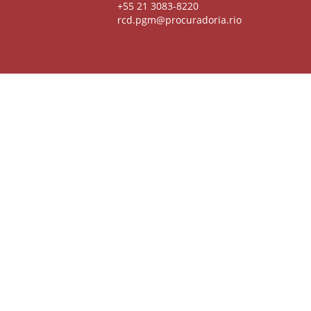
+55 21 3083-8220
rcd.pgm@procuradoria.rio