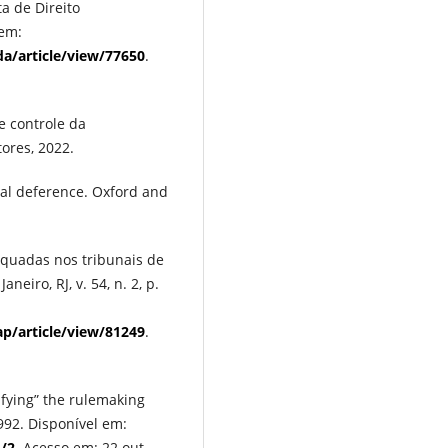
ta de Direito
 em:
rda/article/view/77650
.
e controle da
ores, 2022.
al deference. Oxford and
dequadas nos tribunais de
neiro, RJ, v. 54, n. 2, p.
rap/article/view/81249
.
fying” the rulemaking
1992. Disponível em:
6/2
. Acesso em: 22 out.