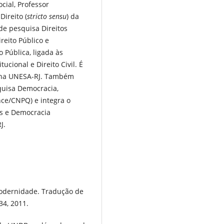
cial, Professor
ireito (
stricto sensu
) da
de pesquisa Direitos
reito Público e
Pública, ligada às
ucional e Direito Civil. É
 na UNESA-RJ. Também
quisa Democracia,
ce/CNPQ) e integra o
os e Democracia
J.
modernidade. Tradução de
34, 2011.