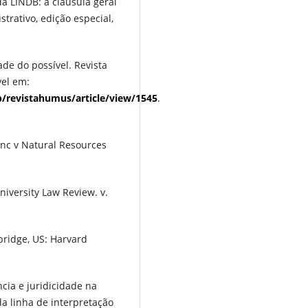
a LINDB: a cláusula geral
strativo, edição especial,
ade do possível. Revista
vel em:
p/revistahumus/article/view/1545
.
c v Natural Resources
iversity Law Review. v.
bridge, US: Harvard
ncia e juridicidade na
da linha de interpretação