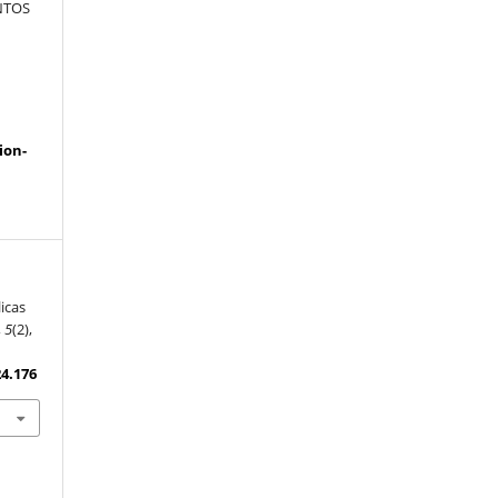
NTOS
a
ion-
icas
,
5
(2),
24.176