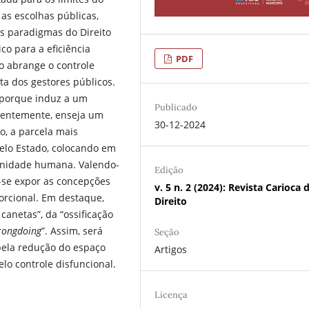
 as escolhas públicas,
os paradigmas do Direito
o para a eficiência
PDF
go abrange o controle
ta dos gestores públicos.
 porque induz a um
Publicado
uentemente, enseja um
30-12-2024
, a parcela mais
pelo Estado, colocando em
ignidade humana. Valendo-
Edição
e-se expor as concepções
v. 5 n. 2 (2024): Revista Carioca 
orcional. Em destaque,
Direito
anetas”, da “ossificação
rongdoing
”. Assim, será
Seção
 pela redução do espaço
Artigos
elo controle disfuncional.
Licença