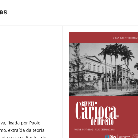
as
va, fixada por Paolo
o, extraída da teoria
tada para os limites do