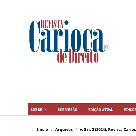
Sobre
Submissão
Edição Atual
Ediçõ
Início
/
Arquivos
/
v. 5 n. 2 (2024): Revista Cario