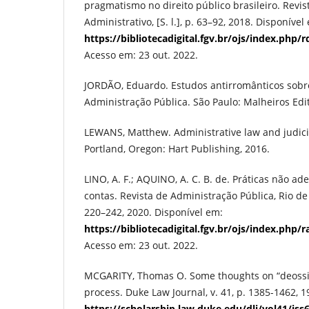
pragmatismo no direito público brasileiro. Revis
Administrativo, [S. l.], p. 63–92, 2018. Disponível
https://bibliotecadigital.fgv.br/ojs/index.php/
Acesso em: 23 out. 2022.
JORDÃO, Eduardo. Estudos antirromânticos sobr
Administração Pública. São Paulo: Malheiros Edit
LEWANS, Matthew. Administrative law and judici
Portland, Oregon: Hart Publishing, 2016.
LINO, A. F.; AQUINO, A. C. B. de. Práticas não a
contas. Revista de Administração Pública, Rio de Ja
220–242, 2020. Disponível em:
https://bibliotecadigital.fgv.br/ojs/index.php/
Acesso em: 23 out. 2022.
MCGARITY, Thomas O. Some thoughts on “deossi
process. Duke Law Journal, v. 41, p. 1385-1462, 
https://scholarship.law.duke.edu/dlj/vol41/iss