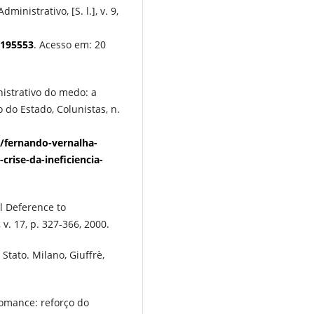
ministrativo, [S. l.], v. 9,
/195553
. Acesso em: 20
istrativo do medo: a
o do Estado, Colunistas, n.
/fernando-vernalha-
rise-da-ineficiencia-
l Deference to
v. 17, p. 327-366, 2000.
 Stato. Milano, Giuffrè,
omance: reforço do