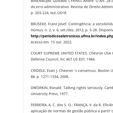
BINENBOJM, Gustavo; CYRINO, André. O Art. 28 d
do erro administrativo. Revista de Direito Admini
p. 203-224, out./2018.
BRÜSEKE, Franz Josef. Contingência: a sensibilid
Húmus, n. 2, v. 6, set./dez, 2012, p. 5-28. Disponí
http://periodicoseletronicos.ufma.br/index.ph
Acesso em: 15 out. 2022.
COURT SUPREME UNITED STATES. Chevron USA In
Defense Council, Inc 467 US 837, 1984.
CRIDDLE, Evan J. Chevron`s consensus. Boston Un
88, p. 1271-1334, 2008.
DWORKIN, Ronald. Talking rights seriously. Cam
University Press, 1977.
FERREIRA, A. C. dos S. O.; FRANÇA, V. da R. Eficiê
aplicação de normas de gestão pública a partir 