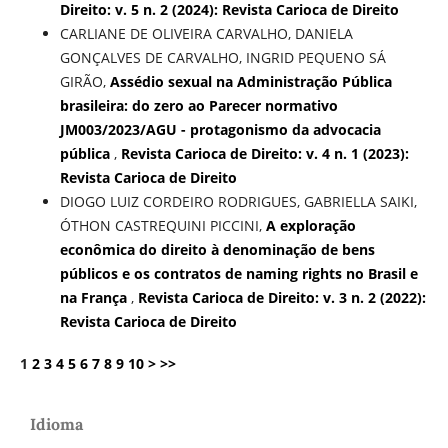
Direito: v. 5 n. 2 (2024): Revista Carioca de Direito
CARLIANE DE OLIVEIRA CARVALHO, DANIELA
GONÇALVES DE CARVALHO, INGRID PEQUENO SÁ
GIRÃO,
Assédio sexual na Administração Pública
brasileira: do zero ao Parecer normativo
JM003/2023/AGU - protagonismo da advocacia
pública
,
Revista Carioca de Direito: v. 4 n. 1 (2023):
Revista Carioca de Direito
DIOGO LUIZ CORDEIRO RODRIGUES, GABRIELLA SAIKI,
ÓTHON CASTREQUINI PICCINI,
A exploração
econômica do direito à denominação de bens
públicos e os contratos de naming rights no Brasil e
na França
,
Revista Carioca de Direito: v. 3 n. 2 (2022):
Revista Carioca de Direito
1
2
3
4
5
6
7
8
9
10
>
>>
Idioma