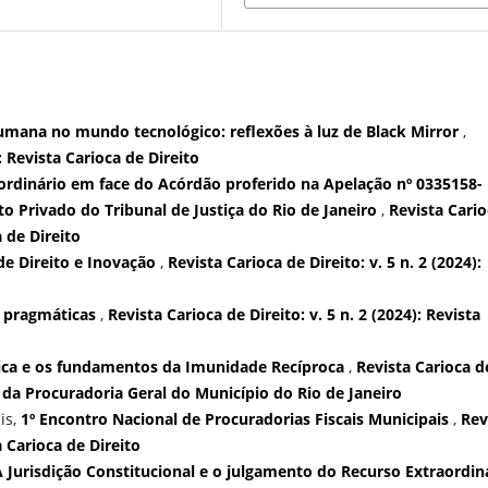
umana no mundo tecnológico: reflexões à luz de Black Mirror
,
): Revista Carioca de Direito
ordinário em face do Acórdão proferido na Apelação nº 0335158-
to Privado do Tribunal de Justiça do Rio de Janeiro
,
Revista Cario
a de Direito
de Direito e Inovação
,
Revista Carioca de Direito: v. 5 n. 2 (2024):
s pragmáticas
,
Revista Carioca de Direito: v. 5 n. 2 (2024): Revista
dica e os fundamentos da Imunidade Recíproca
,
Revista Carioca d
ito da Procuradoria Geral do Município do Rio de Janeiro
is,
1º Encontro Nacional de Procuradorias Fiscais Municipais
,
Rev
a Carioca de Direito
A Jurisdição Constitucional e o julgamento do Recurso Extraordin