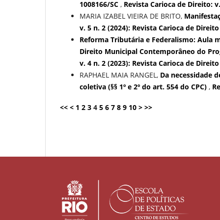
1008166/SC
,
Revista Carioca de Direito: v.
MARIA IZABEL VIEIRA DE BRITO,
Manifesta
v. 5 n. 2 (2024): Revista Carioca de Direito
Reforma Tributária e Federalismo: Aula m
Direito Municipal Contemporâneo do Pro
v. 4 n. 2 (2023): Revista Carioca de Direito
RAPHAEL MAIA RANGEL,
Da necessidade d
coletiva (§§ 1º e 2º do art. 554 do CPC)
,
Re
<<
<
1
2
3
4
5
6
7
8
9
10
>
>>