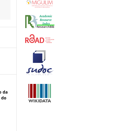
to da
o do