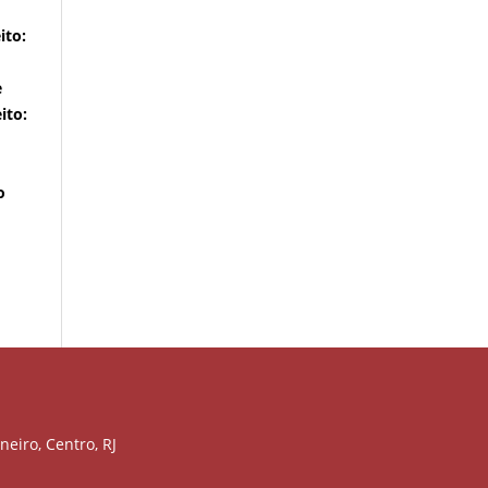
ito:
e
ito:
o
neiro, Centro, RJ