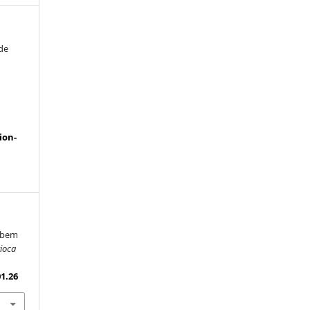
 de
a
ion-
e bem
rioca
01.26