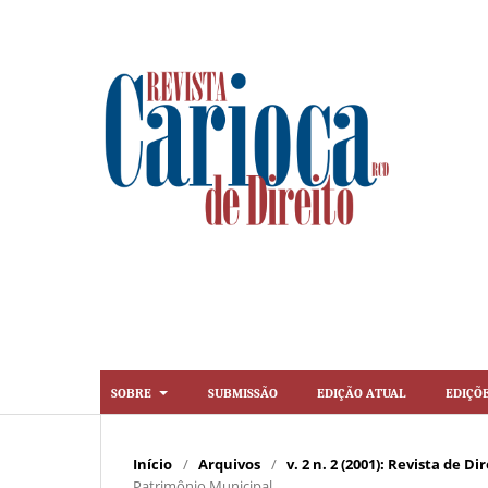
Sobre
Submissão
Edição Atual
Ediçõ
Início
/
Arquivos
/
v. 2 n. 2 (2001): Revista de 
Patrimônio Municipal