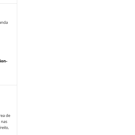
randa
a
ion-
rea de
 nas
reito
,