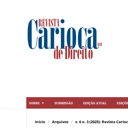
Sobre
Submissão
Edição Atual
Ediçõ
Início
/
Arquivos
/
v. 6 n. 3 (2025): Revista Cario