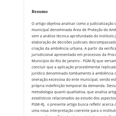
Resumo
O artigo objetiva analisar como a judicialização 
municipal denominada Área de Proteção do Ambi
sem a análise técnica aprofundada do instituto j
elaboração de decisões judiciais descompassad
criação da ambiência urbana. A partir da verif
jurisdicional apresentado em processos da Proc
Município do Rio de Janeiro - PGM-RJ que versam
concluir que a aplicação procedimental replicada
jurídico denominado tombamento à ambiência cu
oneração excessiva do ente municipal, sendo es
própria indefinição temporal da demanda. Dessa
metodologia quanti-qualitativa, que analisa artig
estatísticos relacionados ao estudo dos aspecto
PGM-RJ, o presente artigo busca refletir acerca 
uma nova interpretação coerente para o institu