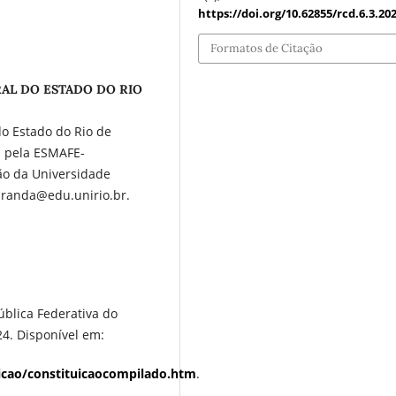
https://doi.org/10.62855/rcd.6.3.20
Formatos de Citação
RAL DO ESTADO DO RIO
o Estado do Rio de
l pela ESMAFE-
ão da Universidade
miranda@edu.unirio.br.
ública Federativa do
024. Disponível em:
uicao/constituicaocompilado.htm
.