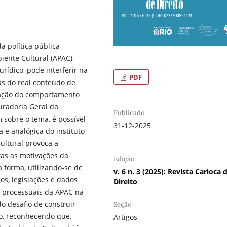
da política pública
ente Cultural (APAC),
urídico, pode interferir na
PDF
as do real conteúdo de
icação do comportamento
uradoria Geral do
Publicado
 sobre o tema, é possível
31-12-2025
 e analógica do instituto
ltural provoca a
tas as motivações da
Edição
 forma, utilizando-se de
v. 6 n. 3 (2025): Revista Carioca 
os, legislações e dados
Direito
s processuais da APAC na
do desafio de construir
Seção
to, reconhecendo que,
Artigos