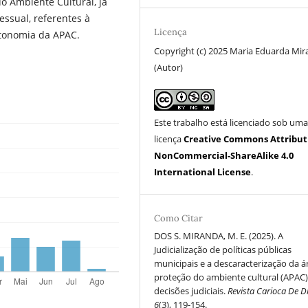
do Ambiente Cultural, já
ssual, referentes à
Licença
utonomia da APAC.
Copyright (c) 2025 Maria Eduarda Mi
(Autor)
Este trabalho está licenciado sob um
licença
Creative Commons Attribut
NonCommercial-ShareAlike 4.0
International License
.
Como Citar
DOS S. MIRANDA, M. E. (2025). A
Judicialização de políticas públicas
municipais e a descaracterização da á
proteção do ambiente cultural (APAC)
decisões judiciais.
Revista Carioca De Di
6
(3), 119-154.