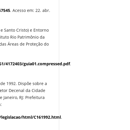
57545
. Acesso em: 22. abr.
 Santo Cristo) e Entorno
tituto Rio Patrimônio da
 das Áreas de Proteção do
3361/4172403/guia01.compressed.pdf
.
 de 1992. Dispõe sobre a
iretor Decenal da Cidade
 Janeiro, RJ: Prefeitura
:
/legislacao/html/C161992.html
.