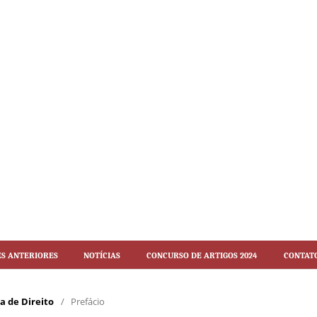
es Anteriores
Notícias
Concurso de artigos 2024
Contat
ca de Direito
/
Prefácio