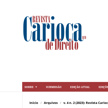
Sobre
Submissão
Edição Atual
Ediçõ
Início
/
Arquivos
/
v. 4 n. 2 (2023): Revista Cario