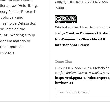
Copyright (c) 2023 FLAVIA PIOVESAN
tional Law (Heidelberg,
(Autor)
eorg Forster Research
Public Law and
onselho de Defesa dos
Este trabalho está licenciado sob um
sk Force on the
licença
Creative Commons Attribut
 do OAS Working Group
NonCommercial-ShareAlike 4.0
ador em matéria de
International License
.
para a Comissão
18-2021).
Como Citar
FLAVIA PIOVESAN. (2023). Prefácio da
edição.
Revista Carioca De Direito
,
4
(2),
https://rcd.pgm.rio/index.php/rcd
le/view/134
Formatos de Citação