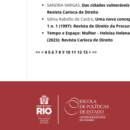
SANDRA VARGAS,
Das cidades vulneráveis
Revista Carioca de Direito
Sônia Rabello de Castro,
Uma nova concepç
1 n. 1 (1997): Revista de Direito da Procu
Tempo e Espaço: Mulher - Heloisa Helena
(2023): Revista Carioca de Direito
<<
<
4
5
6
7
8
9
10
11
12
13
>
>>