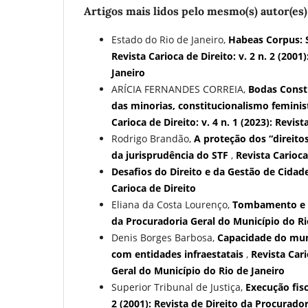
Artigos mais lidos pelo mesmo(s) autor(es)
Estado do Rio de Janeiro,
Habeas Corpus: S
Revista Carioca de Direito: v. 2 n. 2 (200
Janeiro
ARÍCIA FERNANDES CORREIA,
Bodas Consti
das minorias, constitucionalismo feminis
Carioca de Direito: v. 4 n. 1 (2023): Revist
Rodrigo Brandão,
A proteção dos “direito
da jurisprudência do STF
,
Revista Carioca 
Desafios do Direito e da Gestão de Cidad
Carioca de Direito
Eliana da Costa Lourenço,
Tombamento e
da Procuradoria Geral do Município do Ri
Denis Borges Barbosa,
Capacidade do muni
com entidades infraestatais
,
Revista Cari
Geral do Município do Rio de Janeiro
Superior Tribunal de Justiça,
Execução fis
2 (2001): Revista de Direito da Procurado