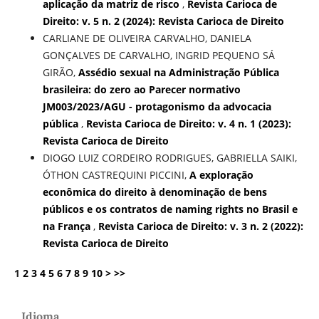
aplicação da matriz de risco
,
Revista Carioca de
Direito: v. 5 n. 2 (2024): Revista Carioca de Direito
CARLIANE DE OLIVEIRA CARVALHO, DANIELA
GONÇALVES DE CARVALHO, INGRID PEQUENO SÁ
GIRÃO,
Assédio sexual na Administração Pública
brasileira: do zero ao Parecer normativo
JM003/2023/AGU - protagonismo da advocacia
pública
,
Revista Carioca de Direito: v. 4 n. 1 (2023):
Revista Carioca de Direito
DIOGO LUIZ CORDEIRO RODRIGUES, GABRIELLA SAIKI,
ÓTHON CASTREQUINI PICCINI,
A exploração
econômica do direito à denominação de bens
públicos e os contratos de naming rights no Brasil e
na França
,
Revista Carioca de Direito: v. 3 n. 2 (2022):
Revista Carioca de Direito
1
2
3
4
5
6
7
8
9
10
>
>>
Idioma