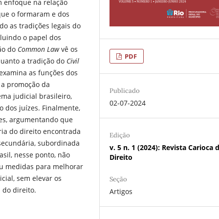
om enfoque na relação
 que o formaram e dos
do as tradições legais do
cluindo o papel dos
ção do
Common Law
vê os
PDF
quanto a tradição do
Civil
o examina as funções dos
o a promoção da
Publicado
ma judicial brasileiro,
02-07-2024
o dos juízes. Finalmente,
rões, argumentando que
a do direito encontrada
Edição
 secundária, subordinada
v. 5 n. 1 (2024): Revista Carioca 
asil, nesse ponto, não
Direito
ou medidas para melhorar
icial, sem elevar os
Seção
 do direito.
Artigos