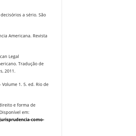
ecisórios a sério. São
ncia Americana. Revista
ican Legal
mericano. Tradução de
s, 2011.
– Volume 1. 5. ed. Rio de
ireito e forma de
 Disponível em:
jurisprudencia-como-