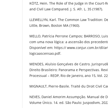
KÖTZ, Hein. The Role of the Judge in the Cour
and Civil Law Compared. J. S. Afr. L. 35 (1987).
LLEWELLYN, Karl. The Common Law Tradition: De
Little, Brown, Boston MA (1960).
MELLO, Patrícia Perrone Campos; BARROSO, Luis
com uma nova lógica: a ascensão dos precedentes
Disponível em: https:// www.conjur.com.br/dl/ar
logicaascensao.pdf.
MENDES, Aluísio Gonçalves de Castro. Jurisprud
Direito Brasileiro: Panorama e Perspectivas. Revi
Processual – REDP, Rio de Janeiro, ano 15, Vol. 22,
MIGNAULT, Pierre-Basile. Traité du Droit Civil Ca
NEVES, Daniel Amorim Assumpção. Manual de Dire
Volume Único. 14. ed. São Paulo: Juspodivm, 202