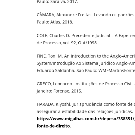
Paulo: Saraiva, 2017.
CÂMARA, Alexandre Freitas. Levando os padrões d
Paulo: Atlas, 2018.
COLE, Charles D. Precedente Judicial – A Experiê
de Processo, vol. 92, Out/1998.
FINE, Toni M. An Introduction to the Anglo-Amer
System/Introdução Ao Sistema Juridico Anglo-A
Eduardo Saldanha. São Paulo: WMFMartinsFonte
GRECO, Leonardo. Instituições de Processo Civil 
Janeiro: Forense, 2015.
HARADA, Kiyoshi. Jurisprudência como fonte de d
assegurar a estabilidade das relações jurídicas.
https://www.migalhas.com.br/depeso/358351/
fonte-de-direito
.