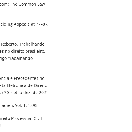
t-Room: The Common Law
ciding Appeals at 77–87,
 Roberto. Trabalhando
 no direito brasileiro.
tigo-trabalhando-
ência e Precedentes no
sta Eletrônica de Direito
 nº 3, set. a dez. de 2021.
nadien, Vol. 1. 1895.
ito Processual Civil –
2.