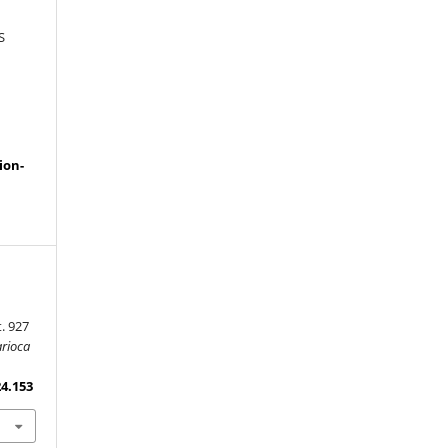
S
a
ion-
. 927
arioca
24.153