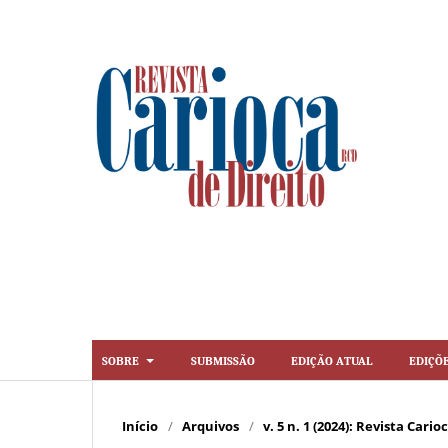
Sobre
Submissão
Edição Atual
Ediçõ
Início
/
Arquivos
/
v. 5 n. 1 (2024): Revista Cario