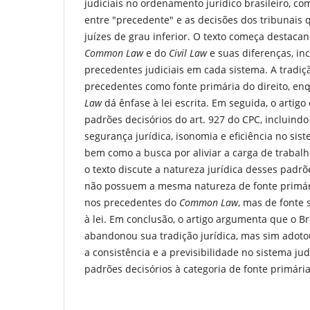
judiciais no ordenamento jurídico brasileiro, c
entre "precedente" e as decisões dos tribunais
juízes de grau inferior. O texto começa destacan
Common Law
e do
Civil Law
e suas diferenças, in
precedentes judiciais em cada sistema. A tradi
precedentes como fonte primária do direito, en
Law
dá ênfase à lei escrita. Em seguida, o artig
padrões decisórios do art. 927 do CPC, incluind
segurança jurídica, isonomia e eficiência no siste
bem como a busca por aliviar a carga de trabalh
o texto discute a natureza jurídica desses pad
não possuem a mesma natureza de fonte primári
nos precedentes do
Common Law
, mas de fonte
à lei. Em conclusão, o artigo argumenta que o Br
abandonou sua tradição jurídica, mas sim adot
a consistência e a previsibilidade no sistema jud
padrões decisórios à categoria de fonte primária