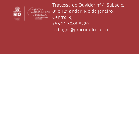
Travessa do Ouvidor nº 4, Subsolo,
8º e 12º andar, Rio de Janeiro,
Centro, RJ
+55 21 3083-8220
rcd.pgm@procuradoria.rio