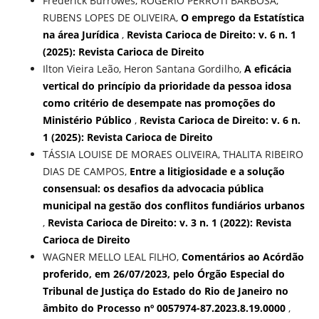
Frederick Burrowes, ROGÉRIO PERROTI BARBOSA,
RUBENS LOPES DE OLIVEIRA,
O emprego da Estatística
na área Jurídica
,
Revista Carioca de Direito: v. 6 n. 1
(2025): Revista Carioca de Direito
Ilton Vieira Leão, Heron Santana Gordilho,
A eficácia
vertical do princípio da prioridade da pessoa idosa
como critério de desempate nas promoções do
Ministério Público
,
Revista Carioca de Direito: v. 6 n.
1 (2025): Revista Carioca de Direito
TÁSSIA LOUISE DE MORAES OLIVEIRA, THALITA RIBEIRO
DIAS DE CAMPOS,
Entre a litigiosidade e a solução
consensual: os desafios da advocacia pública
municipal na gestão dos conflitos fundiários urbanos
,
Revista Carioca de Direito: v. 3 n. 1 (2022): Revista
Carioca de Direito
WAGNER MELLO LEAL FILHO,
Comentários ao Acórdão
proferido, em 26/07/2023, pelo Órgão Especial do
Tribunal de Justiça do Estado do Rio de Janeiro no
âmbito do Processo nº 0057974-87.2023.8.19.0000
,