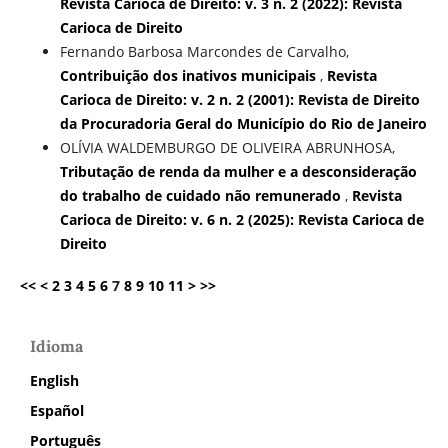
Revista Carioca de Direito: v. 3 n. 2 (2022): Revista
Carioca de Direito
Fernando Barbosa Marcondes de Carvalho,
Contribuição dos inativos municipais
,
Revista
Carioca de Direito: v. 2 n. 2 (2001): Revista de Direito
da Procuradoria Geral do Município do Rio de Janeiro
OLÍVIA WALDEMBURGO DE OLIVEIRA ABRUNHOSA,
Tributação de renda da mulher e a desconsideração
do trabalho de cuidado não remunerado
,
Revista
Carioca de Direito: v. 6 n. 2 (2025): Revista Carioca de
Direito
<<
<
2
3
4
5
6
7
8
9
10
11
>
>>
Idioma
English
Español
Português