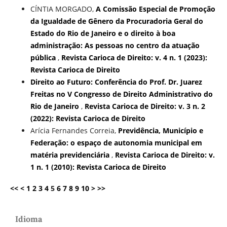
CÍNTIA MORGADO,
A Comissão Especial de Promoção
da Igualdade de Gênero da Procuradoria Geral do
Estado do Rio de Janeiro e o direito à boa
administração: As pessoas no centro da atuação
pública
,
Revista Carioca de Direito: v. 4 n. 1 (2023):
Revista Carioca de Direito
Direito ao Futuro: Conferência do Prof. Dr. Juarez
Freitas no V Congresso de Direito Administrativo do
Rio de Janeiro
,
Revista Carioca de Direito: v. 3 n. 2
(2022): Revista Carioca de Direito
Arícia Fernandes Correia,
Previdência, Município e
Federação: o espaço de autonomia municipal em
matéria previdenciária
,
Revista Carioca de Direito: v.
1 n. 1 (2010): Revista Carioca de Direito
<<
<
1
2
3
4
5
6
7
8
9
10
>
>>
Idioma