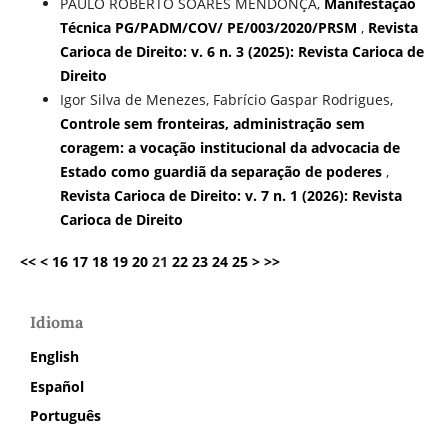
PAULO ROBERTO SOARES MENDONÇA,
Manifestação
Técnica PG/PADM/COV/ PE/003/2020/PRSM
,
Revista
Carioca de Direito: v. 6 n. 3 (2025): Revista Carioca de
Direito
Igor Silva de Menezes, Fabrício Gaspar Rodrigues,
Controle sem fronteiras, administração sem
coragem: a vocação institucional da advocacia de
Estado como guardiã da separação de poderes
,
Revista Carioca de Direito: v. 7 n. 1 (2026): Revista
Carioca de Direito
<<
<
16
17
18
19
20
21
22
23
24
25
>
>>
Idioma
English
Español
Português