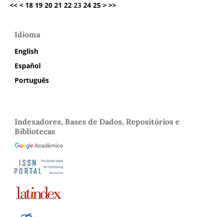
<<
<
18
19
20
21
22
23
24
25
>
>>
Idioma
English
Español
Português
Indexadores, Bases de Dados, Repositórios e
Bibliotecas