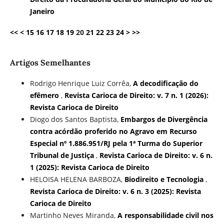
Janeiro
<<
<
15
16
17
18
19
20
21
22
23
24
>
>>
Artigos Semelhantes
Rodrigo Henrique Luiz Corrêa,
A decodificação do
efêmero
,
Revista Carioca de Direito: v. 7 n. 1 (2026):
Revista Carioca de Direito
Diogo dos Santos Baptista,
Embargos de Divergência
contra acórdão proferido no Agravo em Recurso
Especial nº 1.886.951/RJ pela 1ª Turma do Superior
Tribunal de Justiça
,
Revista Carioca de Direito: v. 6 n.
1 (2025): Revista Carioca de Direito
HELOISA HELENA BARBOZA,
Biodireito e Tecnologia
,
Revista Carioca de Direito: v. 6 n. 3 (2025): Revista
Carioca de Direito
Martinho Neves Miranda,
A responsabilidade civil nos