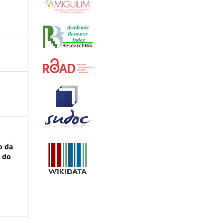
to da
o do