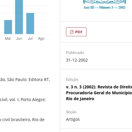
PDF
Publicado
31-12-2002
o, São Paulo: Editora RT,
Edição
v. 3 n. 3 (2002): Revista de Direi
Procuradoria Geral do Municípi
Rio de Janeiro
il, vol. I, Porto Alegre:
Seção
Artigos
ivil brasileiro, Rio de