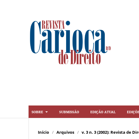
Sobre
Submissão
Edição Atual
Ediçõ
Início
/
Arquivos
/
v. 3 n. 3 (2002): Revista de 