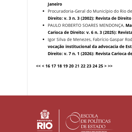
Janeiro
Procuradoria-Geral do Município do Rio de
Direito: v. 3 n. 3 (2002): Revista de Dire
PAULO ROBERTO SOARES MENDONÇA,
Ma
Carioca de Direito: v. 6 n. 3 (2025): Revist
Igor Silva de Menezes, Fabrício Gaspar Ro
vocação institucional da advocacia de E
Direito: v. 7 n. 1 (2026): Revista Carioca d
<<
<
16
17
18
19
20
21
22
23
24
25
>
>>