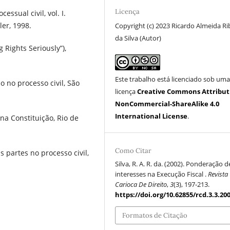
Licença
ssual civil, vol. I.
er, 1998.
Copyright (c) 2023 Ricardo Almeida Ri
da Silva (Autor)
Rights Seriously”),
Este trabalho está licenciado sob um
o no processo civil, São
licença
Creative Commons Attribut
NonCommercial-ShareAlike 4.0
International License
.
a Constituição, Rio de
Como Citar
 partes no processo civil,
Silva, R. A. R. da. (2002). Ponderação d
interesses na Execução Fiscal .
Revista
Carioca De Direito
,
3
(3), 197-213.
https://doi.org/10.62855/rcd.3.3.20
Formatos de Citação