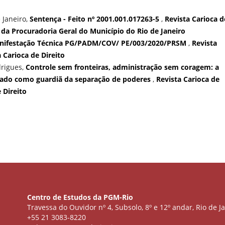
 Janeiro,
Sentença - Feito nº 2001.001.017263-5
,
Revista Carioca d
ito da Procuradoria Geral do Município do Rio de Janeiro
nifestação Técnica PG/PADM/COV/ PE/003/2020/PRSM
,
Revista
a Carioca de Direito
drigues,
Controle sem fronteiras, administração sem coragem: a
stado como guardiã da separação de poderes
,
Revista Carioca de
e Direito
Centro de Estudos da PGM-Rio
Travessa do Ouvidor nº 4, Subsolo, 8º e 12º andar, Rio de Ja
+55 21 3083-8220