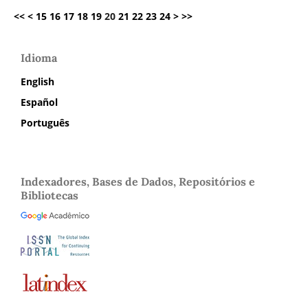
<<
<
15
16
17
18
19
20
21
22
23
24
>
>>
Idioma
English
Español
Português
Indexadores, Bases de Dados, Repositórios e
Bibliotecas