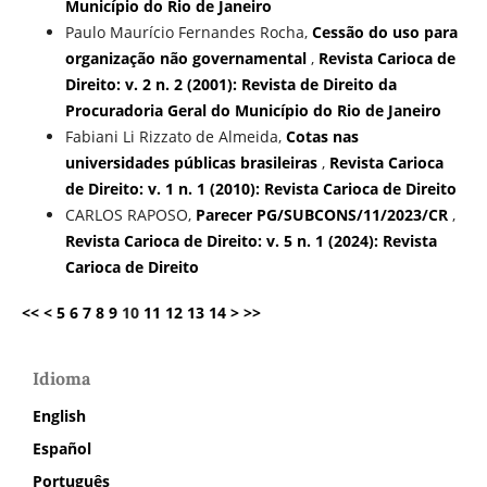
Município do Rio de Janeiro
Paulo Maurício Fernandes Rocha,
Cessão do uso para
organização não governamental
,
Revista Carioca de
Direito: v. 2 n. 2 (2001): Revista de Direito da
Procuradoria Geral do Município do Rio de Janeiro
Fabiani Li Rizzato de Almeida,
Cotas nas
universidades públicas brasileiras
,
Revista Carioca
de Direito: v. 1 n. 1 (2010): Revista Carioca de Direito
CARLOS RAPOSO,
Parecer PG/SUBCONS/11/2023/CR
,
Revista Carioca de Direito: v. 5 n. 1 (2024): Revista
Carioca de Direito
<<
<
5
6
7
8
9
10
11
12
13
14
>
>>
Idioma
English
Español
Português