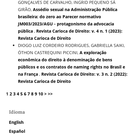
GONÇALVES DE CARVALHO, INGRID PEQUENO SÁ
GIRÃO,
Assédio sexual na Administração Pública
brasileira: do zero ao Parecer normativo
JM003/2023/AGU - protagonismo da advocacia
pública
,
Revista Carioca de Direito: v. 4 n. 1 (2023):
Revista Carioca de Direito
DIOGO LUIZ CORDEIRO RODRIGUES, GABRIELLA SAIKI,
ÓTHON CASTREQUINI PICCINI,
A exploração
econômica do direito à denominação de bens
públicos e os contratos de naming rights no Brasil e
na França
,
Revista Carioca de Direito: v. 3 n. 2 (2022):
Revista Carioca de Direito
1
2
3
4
5
6
7
8
9
10
>
>>
Idioma
English
Español