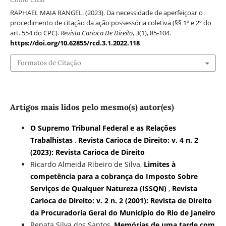
RAPHAEL MAIA RANGEL. (2023). Da necessidade de aperfeiçoar o
procedimento de citação da ação possessória coletiva (§§ 1º e 2º do
art. 554 do CPC).
Revista Carioca De Direito
,
3
(1), 85-104.
https://doi.org/10.62855/rcd.3.1.2022.118
Formatos de Citação
Artigos mais lidos pelo mesmo(s) autor(es)
O Supremo Tribunal Federal e as Relações
Trabalhistas
,
Revista Carioca de Direito: v. 4 n. 2
(2023): Revista Carioca de Direito
Ricardo Almeida Ribeiro de Silva,
Limites à
competência para a cobrança do Imposto Sobre
Serviços de Qualquer Natureza (ISSQN)
,
Revista
Carioca de Direito: v. 2 n. 2 (2001): Revista de Direito
da Procuradoria Geral do Município do Rio de Janeiro
Renata Silva dos Santos,
Memórias de uma tarde com