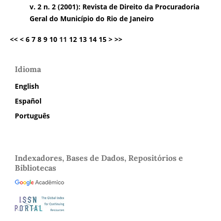
v. 2 n. 2 (2001): Revista de Direito da Procuradoria
Geral do Município do Rio de Janeiro
<<
<
6
7
8
9
10
11
12
13
14
15
>
>>
Idioma
English
Español
Português
Indexadores, Bases de Dados, Repositórios e
Bibliotecas