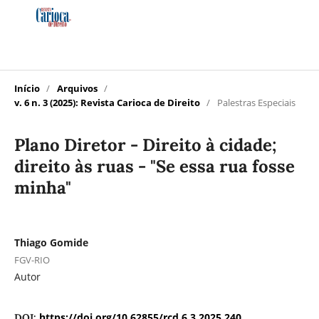
Início
/
Arquivos
/
v. 6 n. 3 (2025): Revista Carioca de Direito
/
Palestras Especiais
Plano Diretor - Direito à cidade;
direito às ruas - "Se essa rua fosse
minha"
Thiago Gomide
FGV-RIO
Autor
https://doi.org/10.62855/rcd.6.3.2025.240
DOI: