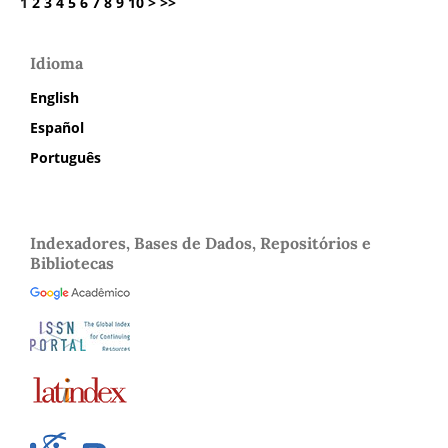
1
2
3
4
5
6
7
8
9
10
>
>>
Idioma
English
Español
Português
Indexadores, Bases de Dados, Repositórios e
Bibliotecas