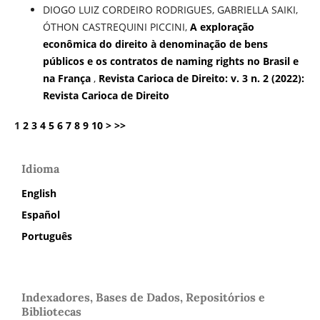
DIOGO LUIZ CORDEIRO RODRIGUES, GABRIELLA SAIKI,
ÓTHON CASTREQUINI PICCINI,
A exploração
econômica do direito à denominação de bens
públicos e os contratos de naming rights no Brasil e
na França
,
Revista Carioca de Direito: v. 3 n. 2 (2022):
Revista Carioca de Direito
1
2
3
4
5
6
7
8
9
10
>
>>
Idioma
English
Español
Português
Indexadores, Bases de Dados, Repositórios e
Bibliotecas