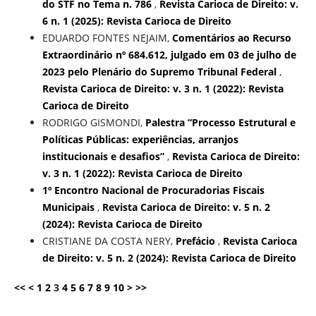
do STF no Tema n. 786
,
Revista Carioca de Direito: v.
6 n. 1 (2025): Revista Carioca de Direito
EDUARDO FONTES NEJAIM,
Comentários ao Recurso
Extraordinário nº 684.612, julgado em 03 de julho de
2023 pelo Plenário do Supremo Tribunal Federal
,
Revista Carioca de Direito: v. 3 n. 1 (2022): Revista
Carioca de Direito
RODRIGO GISMONDI,
Palestra “Processo Estrutural e
Políticas Públicas: experiências, arranjos
institucionais e desafios”
,
Revista Carioca de Direito:
v. 3 n. 1 (2022): Revista Carioca de Direito
1º Encontro Nacional de Procuradorias Fiscais
Municipais
,
Revista Carioca de Direito: v. 5 n. 2
(2024): Revista Carioca de Direito
CRISTIANE DA COSTA NERY,
Prefácio
,
Revista Carioca
de Direito: v. 5 n. 2 (2024): Revista Carioca de Direito
<<
<
1
2
3
4
5
6
7
8
9
10
>
>>