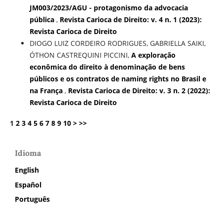
JM003/2023/AGU - protagonismo da advocacia
pública
,
Revista Carioca de Direito: v. 4 n. 1 (2023):
Revista Carioca de Direito
DIOGO LUIZ CORDEIRO RODRIGUES, GABRIELLA SAIKI,
ÓTHON CASTREQUINI PICCINI,
A exploração
econômica do direito à denominação de bens
públicos e os contratos de naming rights no Brasil e
na França
,
Revista Carioca de Direito: v. 3 n. 2 (2022):
Revista Carioca de Direito
1
2
3
4
5
6
7
8
9
10
>
>>
Idioma
English
Español
Português