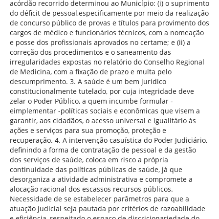
acórdão recorrido determinou ao Município: (i) o suprimento
do déficit de pessoal,especificamente por meio da realização
de concurso público de provas e títulos para provimento dos
cargos de médico e funcionários técnicos, com a nomeação
e posse dos profissionais aprovados no certame; e (ii) a
correção dos procedimentos e o saneamento das
irregularidades expostas no relatório do Conselho Regional
de Medicina, com a fixação de prazo e multa pelo
descumprimento. 3. A saúde é um bem jurídico
constitucionalmente tutelado, por cuja integridade deve
zelar o Poder Público, a quem incumbe formular -
eimplementar -políticas sociais e econômicas que visem a
garantir, aos cidadãos, o acesso universal e igualitário às
ações e serviços para sua promoção, proteção e
recuperação. 4. A intervenção casuística do Poder Judiciário,
definindo a forma de contratação de pessoal e da gestão
dos serviços de saúde, coloca em risco a própria
continuidade das políticas públicas de saúde, já que
desorganiza a atividade administrativa e compromete a
alocação racional dos escassos recursos públicos.
Necessidade de se estabelecer parâmetros para que a
atuação judicial seja pautada por critérios de razoabilidade
e eficiência, respeitado o espaço de discricionariedade do