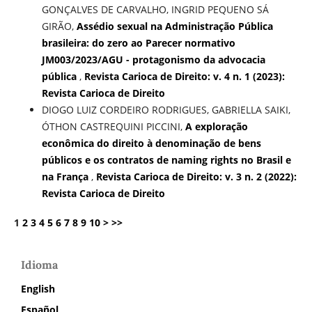
GONÇALVES DE CARVALHO, INGRID PEQUENO SÁ
GIRÃO,
Assédio sexual na Administração Pública
brasileira: do zero ao Parecer normativo
JM003/2023/AGU - protagonismo da advocacia
pública
,
Revista Carioca de Direito: v. 4 n. 1 (2023):
Revista Carioca de Direito
DIOGO LUIZ CORDEIRO RODRIGUES, GABRIELLA SAIKI,
ÓTHON CASTREQUINI PICCINI,
A exploração
econômica do direito à denominação de bens
públicos e os contratos de naming rights no Brasil e
na França
,
Revista Carioca de Direito: v. 3 n. 2 (2022):
Revista Carioca de Direito
1
2
3
4
5
6
7
8
9
10
>
>>
Idioma
English
Español