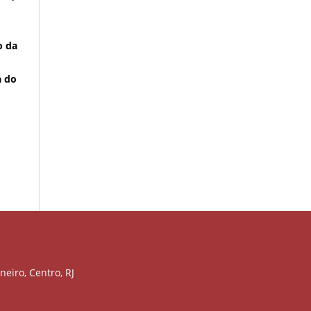
o da
a do
neiro, Centro, RJ