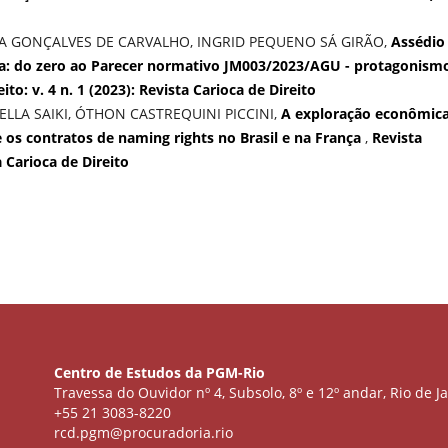
LA GONÇALVES DE CARVALHO, INGRID PEQUENO SÁ GIRÃO,
Assédio
ira: do zero ao Parecer normativo JM003/2023/AGU - protagonism
ito: v. 4 n. 1 (2023): Revista Carioca de Direito
LLA SAIKI, ÓTHON CASTREQUINI PICCINI,
A exploração econômic
 os contratos de naming rights no Brasil e na França
,
Revista
a Carioca de Direito
Centro de Estudos da PGM-Rio
Travessa do Ouvidor nº 4, Subsolo, 8º e 12º andar, Rio de Ja
+55 21 3083-8220
rcd.pgm@procuradoria.rio