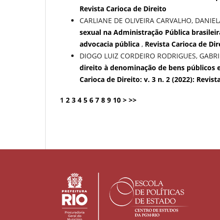
Revista Carioca de Direito
CARLIANE DE OLIVEIRA CARVALHO, DANIE
sexual na Administração Pública brasile
advocacia pública
,
Revista Carioca de Dire
DIOGO LUIZ CORDEIRO RODRIGUES, GABRIE
direito à denominação de bens públicos e
Carioca de Direito: v. 3 n. 2 (2022): Revist
1
2
3
4
5
6
7
8
9
10
>
>>