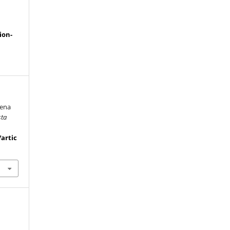
a
ion-
lena
sta
/artic