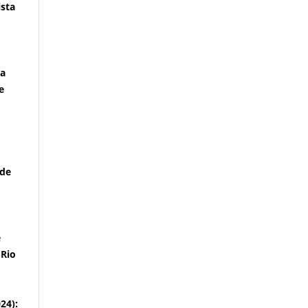
ista
ma
e
 de
e
 Rio
024):