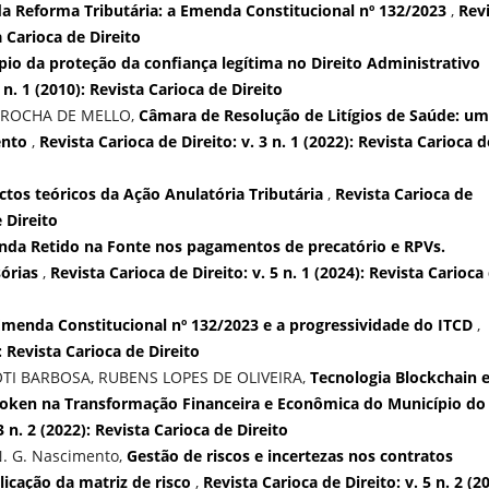
da Reforma Tributária: a Emenda Constitucional nº 132/2023
,
Rev
a Carioca de Direito
pio da proteção da confiança legítima no Direito Administrativo
 n. 1 (2010): Revista Carioca de Direito
 ROCHA DE MELLO,
Câmara de Resolução de Litígios de Saúde: u
ento
,
Revista Carioca de Direito: v. 3 n. 1 (2022): Revista Carioca d
ctos teóricos da Ação Anulatória Tributária
,
Revista Carioca de
e Direito
nda Retido na Fonte nos pagamentos de precatório e RPVs.
sórias
,
Revista Carioca de Direito: v. 5 n. 1 (2024): Revista Carioca
Emenda Constitucional nº 132/2023 e a progressividade do ITCD
,
): Revista Carioca de Direito
TI BARBOSA, RUBENS LOPES DE OLIVEIRA,
Tecnologia Blockchain 
-Token na Transformação Financeira e Econômica do Município do
3 n. 2 (2022): Revista Carioca de Direito
N. G. Nascimento,
Gestão de riscos e incertezas nos contratos
licação da matriz de risco
,
Revista Carioca de Direito: v. 5 n. 2 (2