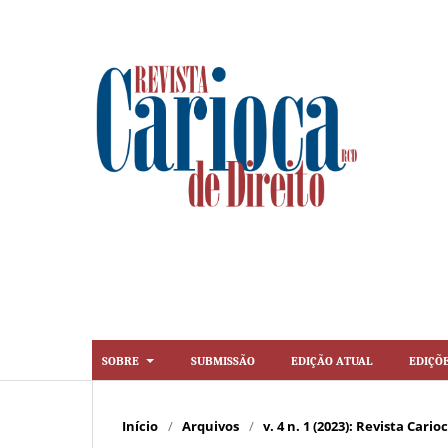
Sobre
Submissão
Edição Atual
Ediçõ
Início
/
Arquivos
/
v. 4 n. 1 (2023): Revista Cario