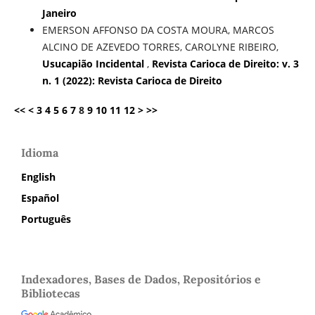
Janeiro
EMERSON AFFONSO DA COSTA MOURA, MARCOS
ALCINO DE AZEVEDO TORRES, CAROLYNE RIBEIRO,
Usucapião Incidental
,
Revista Carioca de Direito: v. 3
n. 1 (2022): Revista Carioca de Direito
<<
<
3
4
5
6
7
8
9
10
11
12
>
>>
Idioma
English
Español
Português
Indexadores, Bases de Dados, Repositórios e
Bibliotecas