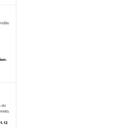
randão
a
ion-
o do
ireito
,
01.12