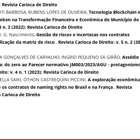
): Revista Carioca de Direito
TI BARBOSA, RUBENS LOPES DE OLIVEIRA,
Tecnologia Blockchain 
-Token na Transformação Financeira e Econômica do Município do
3 n. 2 (2022): Revista Carioca de Direito
N. G. Nascimento,
Gestão de riscos e incertezas nos contratos
licação da matriz de risco
,
Revista Carioca de Direito: v. 5 n. 2 (2
LA GONÇALVES DE CARVALHO, INGRID PEQUENO SÁ GIRÃO,
Assédio
ira: do zero ao Parecer normativo JM003/2023/AGU - protagonism
ito: v. 4 n. 1 (2023): Revista Carioca de Direito
LLA SAIKI, ÓTHON CASTREQUINI PICCINI,
A exploração econômic
 os contratos de naming rights no Brasil e na França
,
Revista
a Carioca de Direito