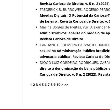
Revista Carioca de Direito: v. 5 n. 2 (2024
FREDERICK B. BURROWES, ROGÉRIO PERRO
Moedas Digitais: O Potencial da Carioca
de Janeiro
,
Revista Carioca de Direito: v. 
Marina Borges de Freitas, Yuri Alexander 
administrativos: análise do modelo de ap
Revista Carioca de Direito
CARLIANE DE OLIVEIRA CARVALHO, DANIE
sexual na Administração Pública brasile
advocacia pública
,
Revista Carioca de Dire
DIOGO LUIZ CORDEIRO RODRIGUES, GABRIE
direito à denominação de bens públicos e
Carioca de Direito: v. 3 n. 2 (2022): Revist
1
2
3
4
5
6
7
8
9
10
>
>>