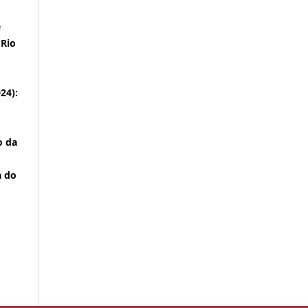
e
 Rio
024):
o da
a do