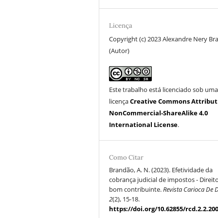
Licença
Copyright (c) 2023 Alexandre Nery B
(Autor)
Este trabalho está licenciado sob um
licença
Creative Commons Attribut
NonCommercial-ShareAlike 4.0
International License
.
Como Citar
Brandão, A. N. (2023). Efetividade da
cobrança judicial de impostos - Direit
bom contribuinte.
Revista Carioca De D
2
(2), 15-18.
https://doi.org/10.62855/rcd.2.2.20