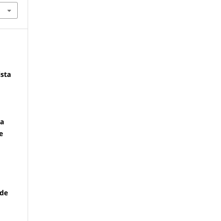
ista
ma
e
 de