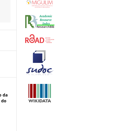
to da
o do