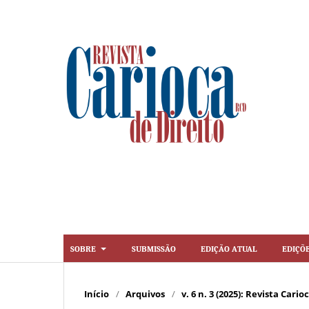
Sobre
Submissão
Edição Atual
Ediçõ
Início
/
Arquivos
/
v. 6 n. 3 (2025): Revista Cario