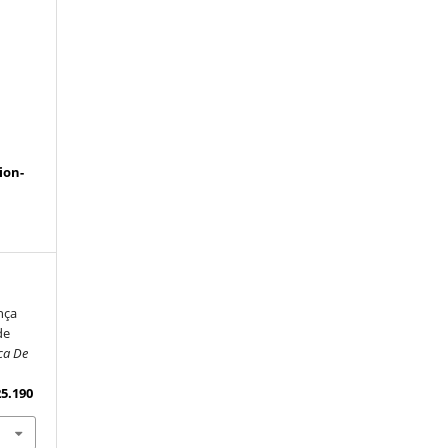
a
ion-
nça
de
ca De
25.190