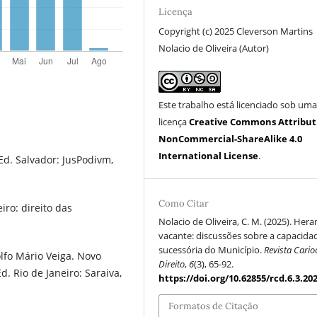
Licença
Copyright (c) 2025 Cleverson Martins
Nolacio de Oliveira (Autor)
Este trabalho está licenciado sob um
licença
Creative Commons Attribut
NonCommercial-ShareAlike 4.0
International License
.
Ed. Salvador: JusPodivm,
Como Citar
iro: direito das
Nolacio de Oliveira, C. M. (2025). Hera
vacante: discussões sobre a capacida
sucessória do Município.
Revista Cario
fo Mário Veiga. Novo
Direito
,
6
(3), 65-92.
Ed. Rio de Janeiro: Saraiva,
https://doi.org/10.62855/rcd.6.3.20
Formatos de Citação