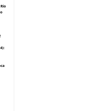
 Rio
io
2
4):
oca