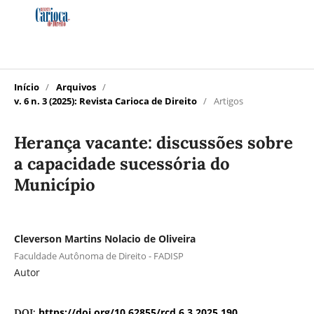
Início
/
Arquivos
/
v. 6 n. 3 (2025): Revista Carioca de Direito
/
Artigos
Herança vacante: discussões sobre
a capacidade sucessória do
Município
Cleverson Martins Nolacio de Oliveira
Faculdade Autônoma de Direito - FADISP
Autor
https://doi.org/10.62855/rcd.6.3.2025.190
DOI: