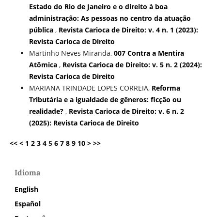
Estado do Rio de Janeiro e o direito à boa
administração: As pessoas no centro da atuação
pública
,
Revista Carioca de Direito: v. 4 n. 1 (2023):
Revista Carioca de Direito
Martinho Neves Miranda,
007 Contra a Mentira
Atômica
,
Revista Carioca de Direito: v. 5 n. 2 (2024):
Revista Carioca de Direito
MARIANA TRINDADE LOPES CORREIA,
Reforma
Tributária e a igualdade de gêneros: ficção ou
realidade?
,
Revista Carioca de Direito: v. 6 n. 2
(2025): Revista Carioca de Direito
<<
<
1
2
3
4
5
6
7
8
9
10
>
>>
Idioma
English
Español