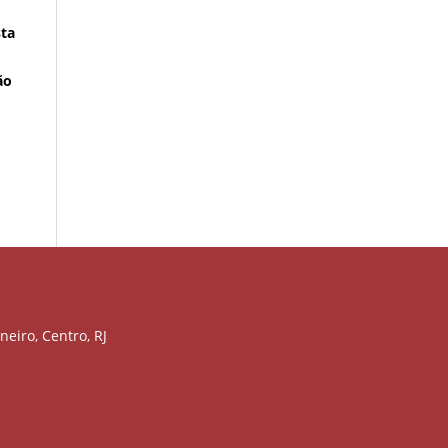
sta
ão
neiro, Centro, RJ