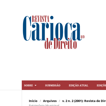
Sobre
Submissão
Edição Atual
Ediçõ
Início
/
Arquivos
/
v. 2 n. 2 (2001): Revista de 
Patrimônio Municipal