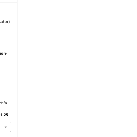
Autor)
a
ion-
vista
01.25