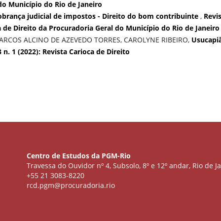
do Município do Rio de Janeiro
obrança judicial de impostos - Direito do bom contribuinte
,
Revi
sta de Direito da Procuradoria Geral do Município do Rio de Janeiro
RCOS ALCINO DE AZEVEDO TORRES, CAROLYNE RIBEIRO,
Usucapi
3 n. 1 (2022): Revista Carioca de Direito
Centro de Estudos da PGM-Rio
Travessa do Ouvidor nº 4, Subsolo, 8º e 12º andar, Rio de Ja
+55 21 3083-8220
rcd.pgm@procuradoria.rio