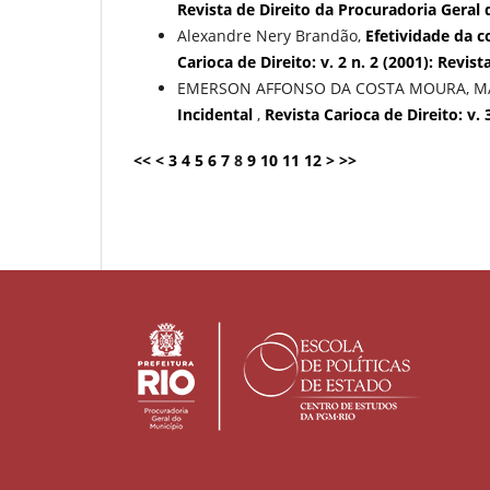
Revista de Direito da Procuradoria Geral 
Alexandre Nery Brandão,
Efetividade da c
Carioca de Direito: v. 2 n. 2 (2001): Revi
EMERSON AFFONSO DA COSTA MOURA, MA
Incidental
,
Revista Carioca de Direito: v. 
<<
<
3
4
5
6
7
8
9
10
11
12
>
>>