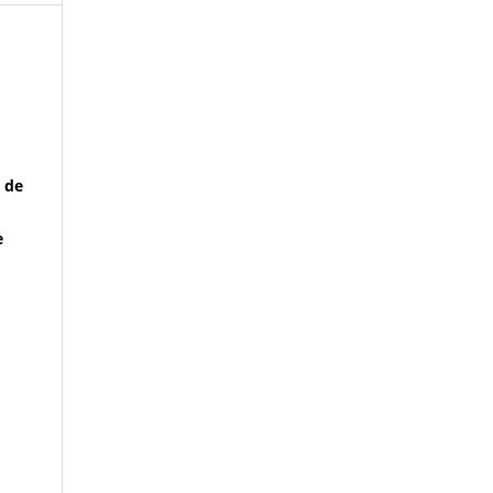
a de
e