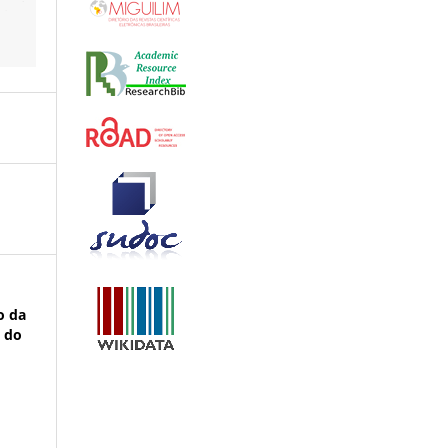
to da
o do