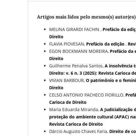
Artigos mais lidos pelo mesmo(s) autor(es)
MELINA GIRARDI FACHIN ,
Prefácio da edi
Direito
FLAVIA PIOVESAN,
Prefácio da edição
,
Revi
EGON BOCKMANN MOREIRA,
Prefácio da
Direito
Guilherme Penalva Santos,
A insolvência 
Direito: v. 6 n. 3 (2025): Revista Carioca d
VIVIAN BARBOUR,
O patrimônio e o femi
Direito
CELSO ANTONIO PACHECO FIORILLO,
Pref
Carioca de Direito
Maria Eduarda Miranda,
A Judicialização 
proteção do ambiente cultural (APAC) nas
Revista Carioca de Direito
Dárcio Augusto Chaves Faria,
Direito de c